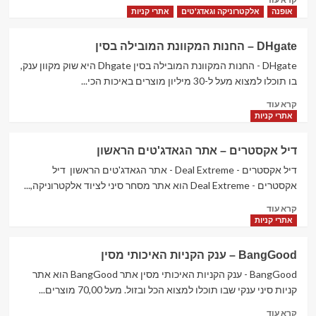
more
אופנה
אלקטרוניקה וגאדג'טים
אתרי קניות
about
Dress
DHgate – החנות המקוונת המובילה בסין
Lily
–
DHgate - החנות המקוונת המובילה בסין Dhgate היא שוק מקוון ענק,
בגדים
בו תוכלו למצוא מעל ל-30 מיליון מוצרים באיכות הכי...
כייפים
Read
קרא עוד
במחירים
more
אתרי קניות
כייפים
about
DHgate
דיל אקסטרים – אתר הגאדג'טים הראשון
–
החנות
דיל אקסטרים - Deal Extreme - אתר הגאדג'טים הראשון דיל
המקוונת
אקסטרים - Deal Extreme הוא אתר מסחר סיני לציוד אלקטרוניקה,...
המובילה
Read
קרא עוד
בסין
more
אתרי קניות
about
דיל
BangGood – ענק הקניות האיכותי מסין
אקסטרים
–
BangGood - ענק הקניות האיכותי מסין אתר BangGood הוא אתר
אתר
קניות סיני ענקי שבו תוכלו למצוא הכל ובזול. מעל 70,00 מוצרים...
הגאדג'טים
Read
קרא עוד
הראשון