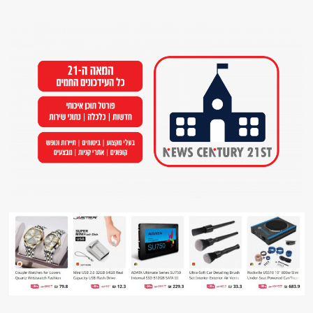
Ski
t
conten