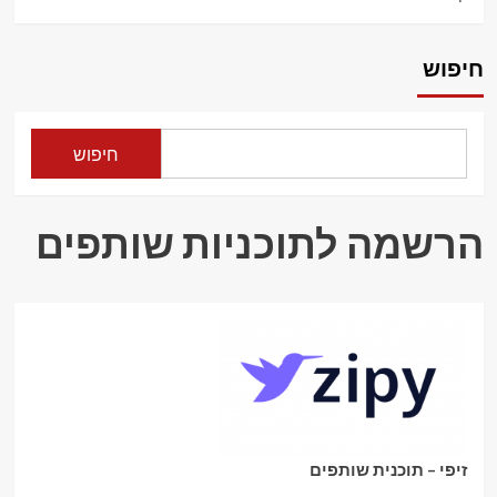
more
about
BangGood
חיפוש
–
ענק
הקניות
האיכותי
חיפוש
מסין
הרשמה לתוכניות שותפים
זיפי – תוכנית שותפים