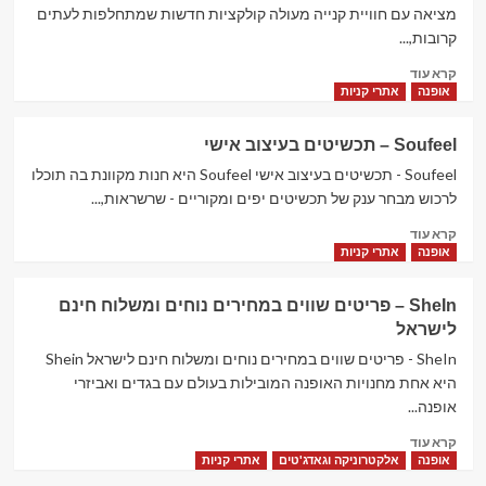
הגדול
מציאה עם חוויית קנייה מעולה קולקציות חדשות שמתחלפות לעתים
בישראל!
קרובות,...
Read
קרא עוד
more
אופנה
אתרי קניות
about
Tidebuy
Soufeel – תכשיטים בעיצוב אישי
–
חנות
Soufeel - תכשיטים בעיצוב אישי Soufeel היא חנות מקוונת בה תוכלו
אופנה
לרכוש מבחר ענק של תכשיטים יפים ומקוריים - שרשראות,...
לכל
Read
קרא עוד
המשפחה
more
אופנה
אתרי קניות
about
Soufeel
SheIn – פריטים שווים במחירים נוחים ומשלוח חינם
–
לישראל
תכשיטים
בעיצוב
SheIn - פריטים שווים במחירים נוחים ומשלוח חינם לישראל Shein
אישי
היא אחת מחנויות האופנה המובילות בעולם עם בגדים ואביזרי
אופנה...
Read
קרא עוד
more
אופנה
אלקטרוניקה וגאדג'טים
אתרי קניות
about