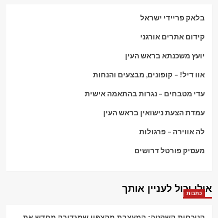
בלאק פריידי ישראל
קידום אתרים אורגני
יועץ משכנתא בראש העין
אוו דיל! – קופונים, מבצעים והנחות
עדי מטבחים – נגרות בהתאמה אישית
עמדת הצעת נישואין בראש העין
לה אווירה – פרגולות
מעסיק פורטל דרושים
אולי יכול לעניין אותך
כתבות
הנוכחות השקטה: המעצבת מהצפון שמגדירה מחדש את