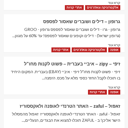
Read
קרא עוד
more
אלקטרוניקה וגאדג'טים
אתרי קניות
about
אליאקספרס
גרופון – דילים ושוברים שאסור לפספס‏
–
Aliexpress
גרופון - גרו - דילים ושוברים שאסור לפספס‏ גרופון - GROO
–
(גרופון ישראל) - דילים וקופונים שאסור לפספס! עד 60% על מגוון...
אלי
Read
קרא עוד
אקספרס
more
אופנה
אלקטרוניקה וגאדג'טים
אתרי קניות
–
about
אתר
גרופון
המכירות
זיפי – zipy – איביי בעברית – פשוט לקנות מחו"ל
–
הסיני
דילים
זיפי - פשוט לקנות מחו"ל זיפי - איביי (EBAY) בעברית. המקום היחיד
הענק
ושוברים
בו תוכלו לקבל החזר כספי מלא על מכס. הזמנה...
שאסור
Read
קרא עוד
לפספס‏
more
אופנה
אתרי קניות
about
זיפי
זאפול – zaful – האתר הטרנדי לאופנה ולאקססוריז
–
zipy
זאפול - zaful - האתר הטרנדי לאופנה ולאקססוריז זאפול מהמסלול
–
הישר אליכן! ב - ZAFUL תוכלו למצוא את הבגדים, הנעליים,...
איביי