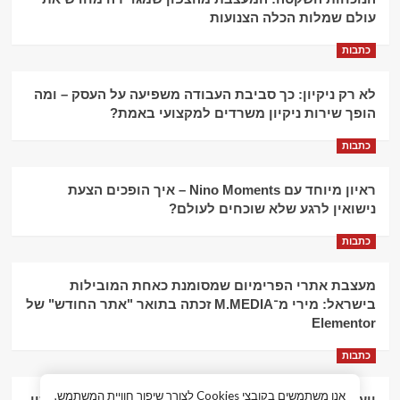
עולם שמלות הכלה הצנועות
כתבות
לא רק ניקיון: כך סביבת העבודה משפיעה על העסק – ומה
הופך שירות ניקיון משרדים למקצועי באמת?
כתבות
ראיון מיוחד עם Nino Moments – איך הופכים הצעת
נישואין לרגע שלא שוכחים לעולם?
כתבות
מעצבת אתרי הפרימיום שמסומנת כאחת המובילות
בישראל: מירי מ־M.MEDIA זכתה בתואר "אתר החודש" של
Elementor
כתבות
אנו משתמשים בקובצי Cookies לצורך שיפור חוויית המשתמש,
יועץ עסקי וליווי פיננסי – הדרך לצמיחה כלכלית וניהול נכון