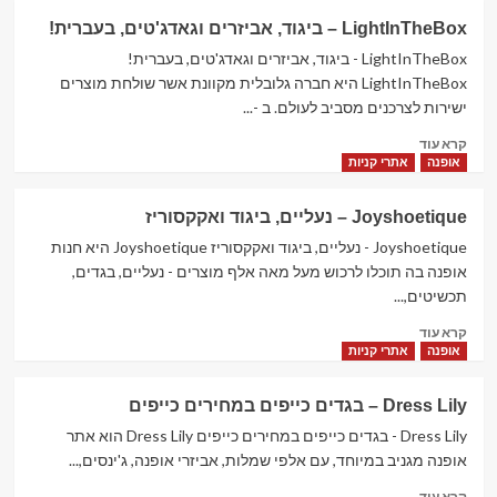
SheIn
LightInTheBox – ביגוד, אביזרים וגאדג'טים, בעברית!
–
פריטים
LightInTheBox - ביגוד, אביזרים וגאדג'טים, בעברית!
שווים
LightInTheBox היא חברה גלובלית מקוונת אשר שולחת מוצרים
במחירים
ישירות לצרכנים מסביב לעולם. ב -...
נוחים
Read
ומשלוח
קרא עוד
more
חינם
אופנה
אתרי קניות
about
לישראל
LightInTheBox
Joyshoetique – נעליים, ביגוד ואקקסוריז
–
ביגוד,
Joyshoetique - נעליים, ביגוד ואקקסוריז Joyshoetique היא חנות
אביזרים
אופנה בה תוכלו לרכוש מעל מאה אלף מוצרים - נעליים, בגדים,
וגאדג'טים,
תכשיטים,...
בעברית!
Read
קרא עוד
more
אופנה
אתרי קניות
about
Joyshoetique
Dress Lily – בגדים כייפים במחירים כייפים
–
נעליים,
Dress Lily - בגדים כייפים במחירים כייפים Dress Lily הוא אתר
ביגוד
אופנה מגניב במיוחד, עם אלפי שמלות, אביזרי אופנה, ג'ינסים,...
ואקקסוריז
Read
קרא עוד