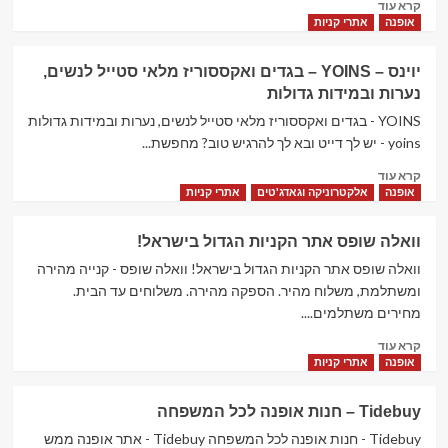
Read
קרא עוד
בעברית
more
אופנה
אתרי קניות
–
about
פשוט
זאפול
לקנות
יוינס – YOINS – בגדים ואקססוריז מלאי סטייל לנשים,
–
מחו"ל
נערות ובמידות גדולות
zaful
–
YOINS - בגדים ואקססוריז מלאי סטייל לנשים, נערות ובמידות גדולות
האתר
yoins - יש לך דייט ובא לך להרגיש טוב? מחפשת...
הטרנדי
Read
לאופנה
קרא עוד
more
ולאקססוריז
אופנה
אלקטרוניקה וגאדג'טים
אתרי קניות
about
יוינס
וואלה שופס אתר הקניות הגדול בישראל!
–
YOINS
וואלה שופס אתר הקניות הגדול בישראל! וואלה שופס - קנייה מהירה
–
ומשתלמת, משלוח מהיר. הספקה מהירה. משלוחים עד הבית.
בגדים
מחירים משתלמים....
ואקססוריז
Read
מלאי
קרא עוד
more
סטייל
אופנה
אתרי קניות
about
לנשים,
וואלה
נערות
Tidebuy – חנות אופנה לכל המשפחה
שופס אתר
ובמידות
הקניות
Tidebuy - חנות אופנה לכל המשפחה Tidebuy - אתר אופנה ממש
גדולות