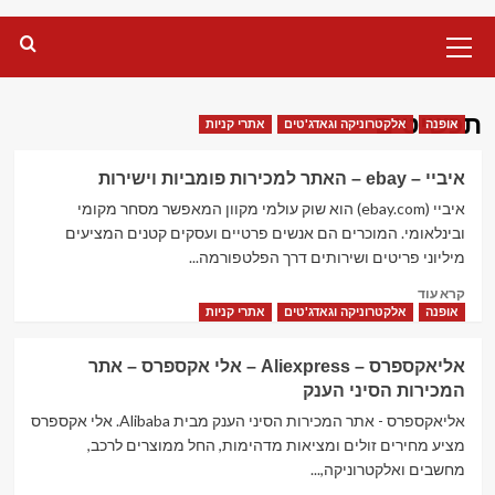
Primary
Menu
תכשיטים
אופנה
אלקטרוניקה וגאדג'טים
אתרי קניות
איביי – ebay – האתר למכירות פומביות וישירות
איביי (ebay.com) הוא שוק עולמי מקוון המאפשר מסחר מקומי
ובינלאומי. המוכרים הם אנשים פרטיים ועסקים קטנים המציעים
מיליוני פריטים ושירותים דרך הפלטפורמה...
Read
קרא עוד
more
אופנה
אלקטרוניקה וגאדג'טים
אתרי קניות
about
איביי
אליאקספרס – Aliexpress – אלי אקספרס – אתר
–
המכירות הסיני הענק
ebay
–
אליאקספרס - אתר המכירות הסיני הענק מבית Alibaba. אלי אקספרס
האתר
מציע מחירים זולים ומציאות מדהימות, החל ממוצרים לרכב,
למכירות
מחשבים ואלקטרוניקה,...
פומביות וישירות