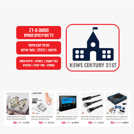
Ski
t
conten