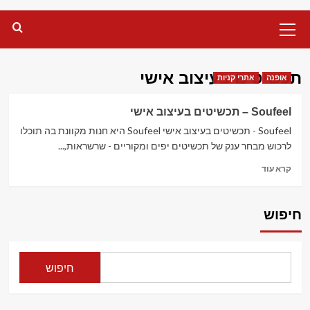
Primary
Menu
תכשיטים בעיצוב אישי
אופנה
אתרי קניות
Soufeel – תכשיטים בעיצוב אישי
Soufeel - תכשיטים בעיצוב אישי Soufeel היא חנות מקוונת בה תוכלו
לרכוש מבחר ענק של תכשיטים יפים ומקוריים - שרשראות,...
Read
קרא עוד
more
about
Soufeel
חיפוש
–
תכשיטים
בעיצוב
אישי
חיפוש