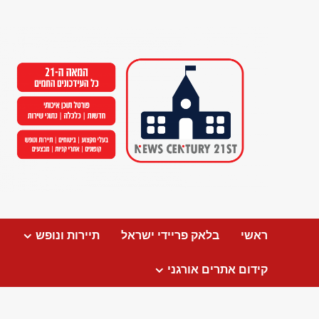
Ski
t
conten
ראשי
בלאק פריידי ישראל
תיירות ונופש
קידום אתרים אורגני