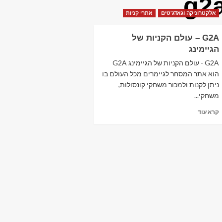
g2
אלקטרוניקה וגאדג'טים
אתרי קניות
G2A – עולם הקניות של
הגיימינג
G2A - עולם הקניות של הגיימינג G2A
הוא אתר המסחר לגיימרים מכל העולם בו
ניתן לקנות ולמכור משחקי קונסולות,
משחקי...
Read
קרא עוד
more
about
G2A
–
עולם
הקניות
של
הגיימינג