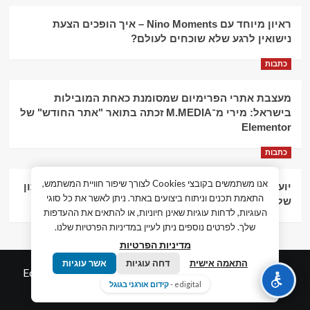
ראיון מיוחד עם Nino Moments – איך הופכים הצעת
נישואין לרגע שלא שוכחים לעולם?
כתבות
מעצבת אתרי הפרימיום שמסומנת כאחת המובילות
בישראל: מירי מ־M.MEDIA זכתה בתואר "אתר החודש" של
Elementor
כתבות
אנו משתמשים בקובצי Cookies לצורך שיפור חוויית המשתמש,
יועץ עסקי וליווי פיננסי – הדרך לצמיחה כלכלית וניהול נכון
התאמת תכנים וניתוח ביצועים באתר. ניתן לאשר את כל סוגי
של העסק
העוגיות, לדחות עוגיות שאינן חיוניות, או להתאים את ההעדפות
שלך. לפרטים נוספים ניתן לעיין במדיניות הפרטיות שלנו.
מדיניות הפרטיות
התאמה אישית
דחה עוגיות
אשר עוגיות
© כל הזכויות שמורות חדשות המאה ה-21
|
by
Edigital.co.il
edigital -
קידום אורגני בגוגל
אלימלך דיגיטל.