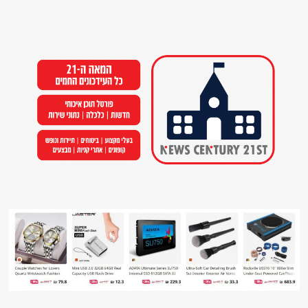
Ski
t
conten