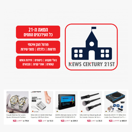
Ski
t
conten