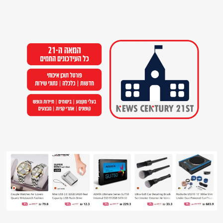
Ski
t
conten