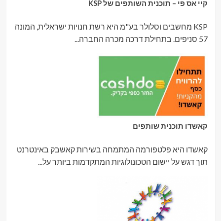
קיי אס פי – תוכנית השותפים של KSP
KSP מחשבים וסלולר בע"מ היא רשת חנויות ישראלית, המונה
57 סניפים. בתחילת דרכה מכרה החברה...
קאשדו תוכנית שותפים
קאשדו היא פלטפורמה המתמחה בשירות קאשבק באינטרנט
תוך דגש על יישום הטכונולוגיות המתקדמות ביותר על...