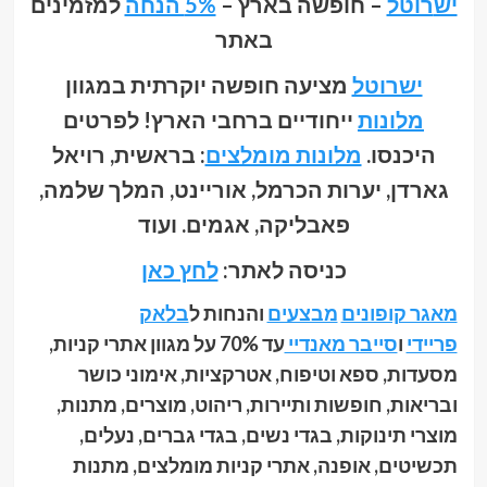
יש
רוטל
– חופשה בארץ –
5% הנחה
למזמינים
באתר‏
ישרוטל
מציעה חופשה יוקרתית במגוון
מלונות
ייחודיים ברחבי הארץ! לפרטים
היכנסו.
מלונות מומלצים
: בראשית, רויאל
גארדן, יערות הכרמל, אוריינט, המלך שלמה,
פאבליקה, אגמים. ועוד
כניסה לאתר:
לחץ כאן
מאגר קופונים
מבצעים
והנחות ל
בלאק
פריידי
ו
סייבר מאנדיי
עד 70% על מגוון אתרי קניות,
מסעדות, ספא וטיפוח, אטרקציות, אימוני כושר
ובריאות, חופשות ותיירות, ריהוט, מוצרים, מתנות,
מוצרי תינוקות, בגדי נשים, בגדי גברים, נעלים,
תכשיטים, אופנה, אתרי קניות מומלצים, מתנות