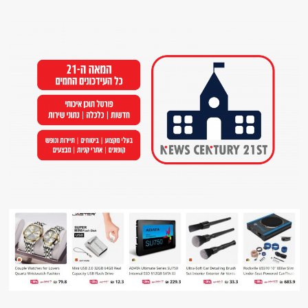
Ski
t
conten