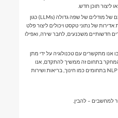
 ליצור תוכן חדש.
אחת ההתפתחויות המרגשות ביותר ב-NLP היא הופעתם של מודלים של שפה גדולה (LLMs) כגון
 אדירות של נתוני טקסט ויכולים ליצור פלט
, GPT-3 יכול לכתוב מאמרים חדשותיים משכנעים, לחבר שירה, ואפילו
אופן שבו אנו מתקשרים עם טכנולוגיה על ידי מתן
המחקר בתחום זה ממשיך להתקדם, אנו
יכולים לצפות לראות יישומים מתוחכמים יותר ויותר של NLP בתחומים כמו חינוך, בריאות ושירות
למחשבים – להבין.