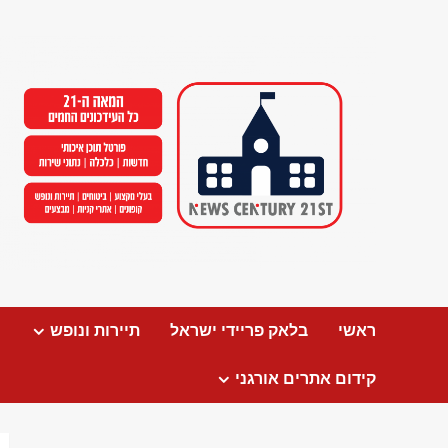
Ski
t
conten
ראשי
בלאק פריידי ישראל
תיירות ונופש
קידום אתרים אורגני