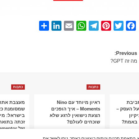
Share
LinkedIn
WhatsApp
Email
Telegram
Pinterest
Twitter
Facebook
Post
Previous:
מה זה GPT?
navigation
כתבות
כתבות
סביבת
ראיון מיוחד עם Nino
מעצבת אתרי
ל העסק –
Moments – איך הופכים
שמסומנת כא
קיון
הצעת נישואין לרגע שלא
 באמת?
שוכחים לעולם?
זכתה בתואר
של Elementor
פור חוויית המשתמש, התאמת תכנים וניתוח ביצועים באתר. ניתן לאשר את