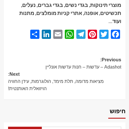
מוצרי תינוקות, בגדי נשים, בגדי גברים, נעלים,
תכשיטים, אופנה, אתרי קניות מומלצים, מתנות
ועוד
…
Share
LinkedIn
WhatsApp
Email
Telegram
Pinterest
Twitter
Facebook
Post
Previous:
Adashot – עדשות – חנות עדשות אונליין
navigation
Next:
מציאות מדומה, תלת מימד, הולוגרמות, עידן החוויה
הויזואלית האותנטית!
חיפוש