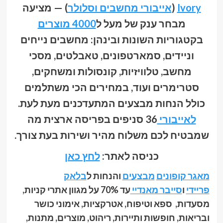
Ivory
(
אייבורי מחשבים וסלולר
) — מציעה
מבחר ענק של מעל ל
4000 מוצרים
בקטגוריות השונות ובינהן: מחשבים נייחים
וניידים, סמארטפונים, טאבלטים, מסכי
מחשב, טלוויזיות, קונסולות ומשחקים,
סטרימרים ועוד, במחירים הכי משתלמים
כולל הנחות מבצעים המתעדכנים מעת לעת.
לאייבורי
36 סניפים בפריסה ארצית מה
שמבטיח לכם משלוח מהיר ושירות בעת צורך.
כניסה לאתר:
לחץ כאן
מאגר קופונים
מבצעים
והנחות ל
בלאק
פריידי
ו
סייבר מאנדיי
עד 70% על מגוון אתרי קניות,
מסעדות, ספא וטיפוח, אטרקציות, אימוני כושר
ובריאות, חופשות ותיירות, ריהוט, מוצרים, מתנות,