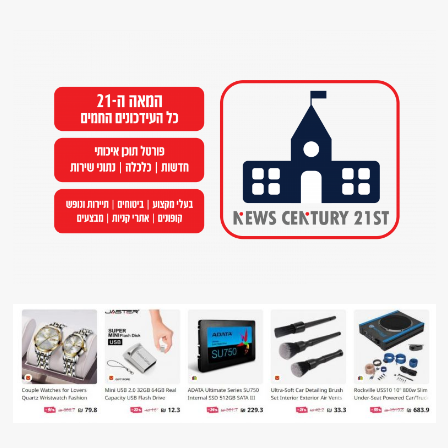
Ski
t
conten