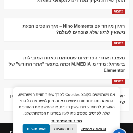
הופך שירות ניקיון משרדים למקצועי באמת?
כתבות
ראיון מיוחד עם Nino Moments – איך הופכים הצעת
נישואין לרגע שלא שוכחים לעולם?
כתבות
מעצבת אתרי הפרימיום שמסומנת כאחת המובילות
בישראל: מירי מ־M.MEDIA זכתה בתואר "אתר החודש" של
Elementor
כתבות
אנו משתמשים בקובצי Cookies לצורך שיפור חוויית המשתמש,
יועץ עסקי וליווי פיננסי – הדרך לצמיחה כלכלית וניהול נכון
התאמת תכנים וניתוח ביצועים באתר. ניתן לאשר את כל סוגי
של העסק
העוגיות, לדחות עוגיות שאינן חיוניות, או להתאים את ההעדפות
שלך. לפרטים נוספים ניתן לעיין במדיניות הפרטיות שלנו.
מדיניות הפרטיות
התאמה אישית
דחה עוגיות
אשר עוגיות
© כל הזכויות שמורות חדשות המאה ה-21
|
by
Edigital.co.il