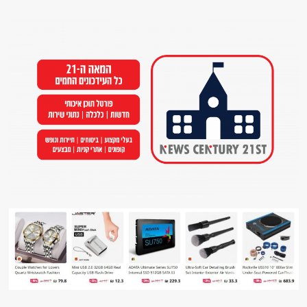
Ski
t
conten