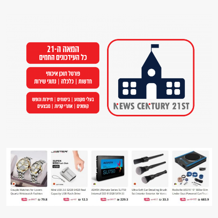
Ski
t
conten