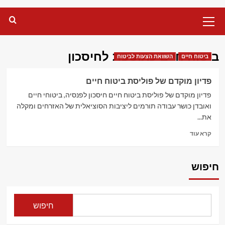
Primary
Menu
ביטוח חיים כתוספת לחיסכון
ביטוח חיים
השוואת הצעות לביטוח
פדיון מוקדם של פוליסת ביטוח חיים
פדיון מוקדם של פוליסת ביטוח חיים חיסכון לפנסיה, ביטוחי חיים
ואובדן כושר עבודה תורמים ליציבות הסוציאלית של האזרחים ומקלה
את...
Read
קרא עוד
more
about
פדיון
חיפוש
מוקדם
של
פוליסת
ביטוח
חיפוש
חיים