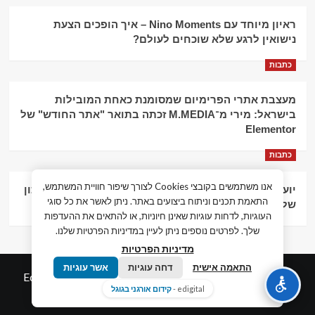
ראיון מיוחד עם Nino Moments – איך הופכים הצעת
נישואין לרגע שלא שוכחים לעולם?
כתבות
מעצבת אתרי הפרימיום שמסומנת כאחת המובילות
בישראל: מירי מ־M.MEDIA זכתה בתואר "אתר החודש" של
Elementor
כתבות
אנו משתמשים בקובצי Cookies לצורך שיפור חוויית המשתמש,
יועץ עסקי וליווי פיננסי – הדרך לצמיחה כלכלית וניהול נכון
התאמת תכנים וניתוח ביצועים באתר. ניתן לאשר את כל סוגי
של העסק
העוגיות, לדחות עוגיות שאינן חיוניות, או להתאים את ההעדפות
שלך. לפרטים נוספים ניתן לעיין במדיניות הפרטיות שלנו.
מדיניות הפרטיות
התאמה אישית
דחה עוגיות
אשר עוגיות
© כל הזכויות שמורות חדשות המאה ה-21
|
by
Edigital.co.il
edigital -
קידום אורגני בגוגל
אלימלך דיגיטל.