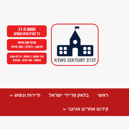
Ski
t
conten
ראשי
בלאק פריידי ישראל
תיירות ונופש
קידום אתרים אורגני