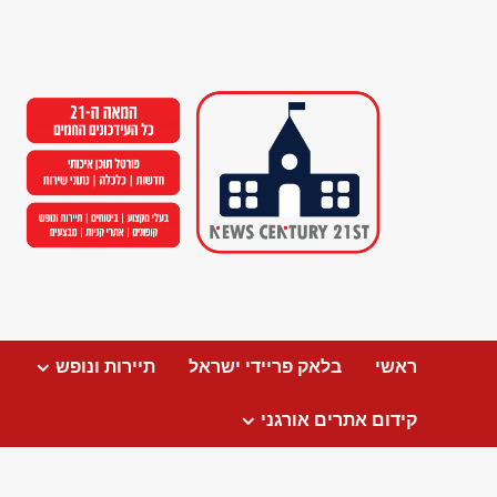
Ski
t
conten
ראשי
בלאק פריידי ישראל
תיירות ונופש
קידום אתרים אורגני