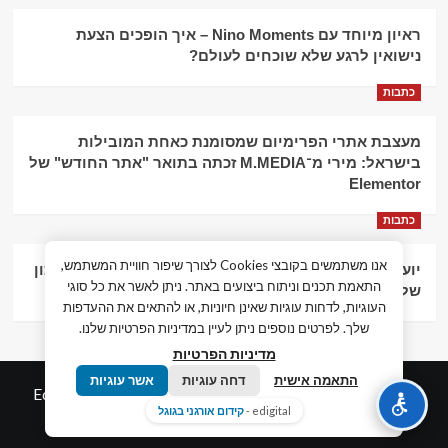
ראיון מיוחד עם Nino Moments – איך הופכים הצעת
נישואין לרגע שלא שוכחים לעולם?
כתבות
מעצבת אתרי הפרימיום שמסומנת כאחת המובילות
בישראל: מירי מ־M.MEDIA זכתה בתואר "אתר החודש" של
Elementor
כתבות
אנו משתמשים בקובצי Cookies לצורך שיפור חוויית המשתמש,
יועץ עסקי וליווי פיננסי – הדרך לצמיחה כלכלית וניהול נכון
התאמת תכנים וניתוח ביצועים באתר. ניתן לאשר את כל סוגי
של העסק
העוגיות, לדחות עוגיות שאינן חיוניות, או להתאים את ההעדפות
שלך. לפרטים נוספים ניתן לעיין במדיניות הפרטיות שלנו.
מדיניות הפרטיות
התאמה אישית
דחה עוגיות
אשר עוגיות
© כל הזכויות שמורות חדשות המאה ה-21
|
by
Edigital.co.il
edigital -
קידום אורגני בגוגל
אלימלך דיגיטל.