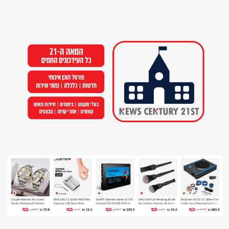
Ski
t
conten