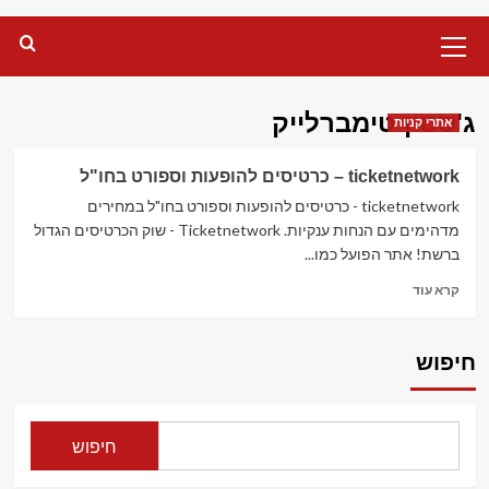
Primary
Menu
ג'סטין טימברלייק
אתרי קניות
ticketnetwork – כרטיסים להופעות וספורט בחו"ל
ticketnetwork - כרטיסים להופעות וספורט בחו"ל במחירים
מדהימים עם הנחות ענקיות. Ticketnetwork - שוק הכרטיסים הגדול
ברשת! אתר הפועל כמו...
Read
קרא עוד
more
about
ticketnetwork
חיפוש
–
כרטיסים
להופעות
וספורט
חיפוש
בחו"ל