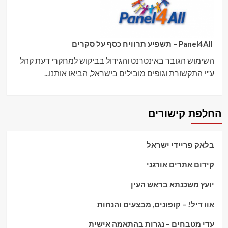
Panel4All – תשפיע תרוויח כסף על סקרים
השימוש הגובר באינטרנט והגידול בביקוש למחקרי דעת קהל
ע"י התקשורת וגופים מובילים בישראל, הביאו אותנו...
החלפת קישורים
בלאק פריידי ישראל
קידום אתרים אורגני
יועץ משכנתא בראש העין
אוו דיל! – קופונים, מבצעים והנחות
עדי מטבחים – נגרות בהתאמה אישית