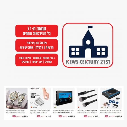
Ski
t
conten