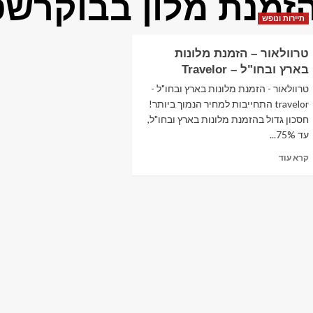
זמנת מלון בבוקרשט
תיירות ונופש
טרוולאור – הזמנת מלונות
בארץ ובחו"ל – Travelor
טרוולאור - הזמנת מלונות בארץ ובחו"ל -
travelor התחייבות למחיר הנמוך ביותר!
חסכון גדול בהזמנת מלונות בארץ ובחו"ל,
עד 75%...
Read
קרא עוד
more
about
טרוולאור
–
הזמנת
מלונות
בארץ
ובחו"ל
–
Travelor