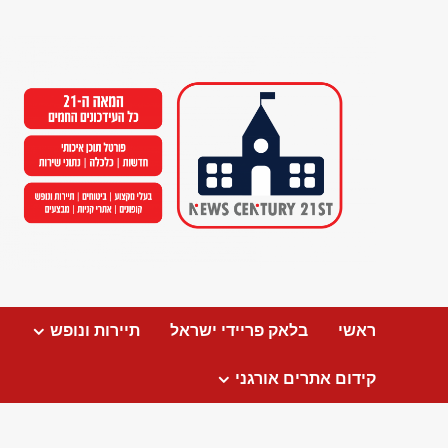
Ski
t
conten
ראשי
בלאק פריידי ישראל
תיירות ונופש
קידום אתרים אורגני