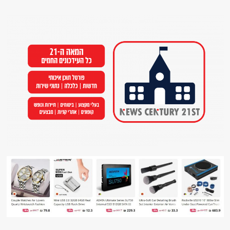
Ski
t
conten