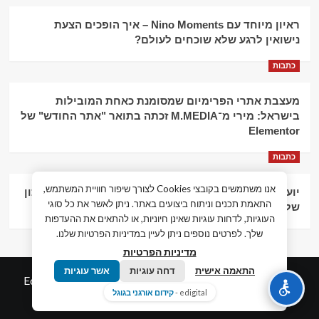
ראיון מיוחד עם Nino Moments – איך הופכים הצעת
נישואין לרגע שלא שוכחים לעולם?
כתבות
מעצבת אתרי הפרימיום שמסומנת כאחת המובילות
בישראל: מירי מ־M.MEDIA זכתה בתואר "אתר החודש" של
Elementor
כתבות
אנו משתמשים בקובצי Cookies לצורך שיפור חוויית המשתמש,
יועץ עסקי וליווי פיננסי – הדרך לצמיחה כלכלית וניהול נכון
התאמת תכנים וניתוח ביצועים באתר. ניתן לאשר את כל סוגי
של העסק
העוגיות, לדחות עוגיות שאינן חיוניות, או להתאים את ההעדפות
שלך. לפרטים נוספים ניתן לעיין במדיניות הפרטיות שלנו.
מדיניות הפרטיות
התאמה אישית
דחה עוגיות
אשר עוגיות
© כל הזכויות שמורות חדשות המאה ה-21
|
by
Edigital.co.il
edigital -
קידום אורגני בגוגל
אלימלך דיגיטל.