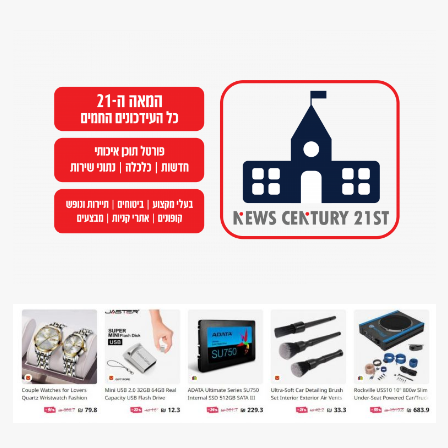
Ski
t
conten