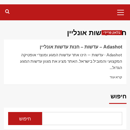
Primary
Menu
חנות עדשות אונליין
בלאק פריידי
Adashot – עדשות – חנות עדשות אונליין
Adashot - עדשות — הינו אתר עדשות המגע ומוצרי אופטיקה
המקצועי והמוביל בישראל. האתר מציג את מגוון עדשות המגע
הגדול...
Read
קרא עוד
more
about
Adashot
חיפוש
–
עדשות
–
חנות
חיפוש
עדשות
אונליין