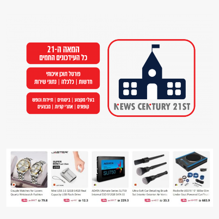
Ski
t
conten