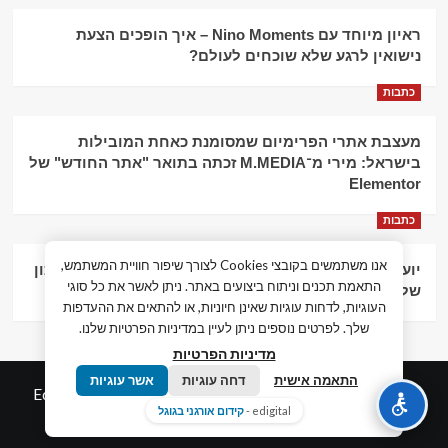
ראיון מיוחד עם Nino Moments – איך הופכים הצעת
נישואין לרגע שלא שוכחים לעולם?
כתבות
מעצבת אתרי הפרימיום שמסומנת כאחת המובילות
בישראל: מירי מ־M.MEDIA זכתה בתואר "אתר החודש" של
Elementor
כתבות
אנו משתמשים בקובצי Cookies לצורך שיפור חוויית המשתמש,
יועץ עסקי וליווי פיננסי – הדרך לצמיחה כלכלית וניהול נכון
התאמת תכנים וניתוח ביצועים באתר. ניתן לאשר את כל סוגי
של העסק
העוגיות, לדחות עוגיות שאינן חיוניות, או להתאים את ההעדפות
שלך. לפרטים נוספים ניתן לעיין במדיניות הפרטיות שלנו.
מדיניות הפרטיות
התאמה אישית
דחה עוגיות
אשר עוגיות
© כל הזכויות שמורות חדשות המאה ה-21
|
by
Edigital.co.il
edigital -
קידום אורגני בגוגל
אלימלך דיגיטל.