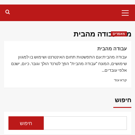
Primary
Menu
מהו עבודה מהבית
מאמרים
עבודה מהבית
עבודה מהבית:עם התפשטות תחום האינטרנט ושימוש בו למגוון
שימושים, המונח "עבודה מהבית" הפך לטרנד הולך וגובר. כיום, ישנם
אלפי עובדים...
Read
קרא עוד
more
about
עבודה
חיפוש
מהבית
חיפוש