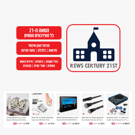
Ski
t
conten