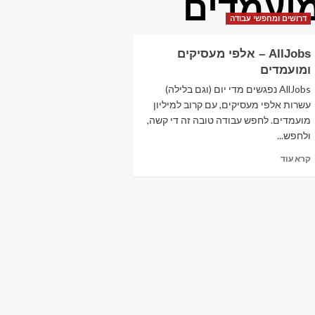
ועמדים
דרושים ומחפשי עבודה
AllJobs – אלפי מעסיקים
ומועמדים
AllJobs נפגשים מדי יום (וגם בלילה)
עשרות אלפי מעסיקים, עם קרוב למיליון
מועמדים. לחפש עבודה טובה זה די קשה,
ולחפש...
Read
קרא עוד
more
about
AllJobs
–
אלפי
מעסיקים
ומועמדים