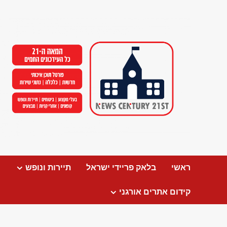
Ski
t
conten
ראשי
בלאק פריידי ישראל
תיירות ונופש
קידום אתרים אורגני