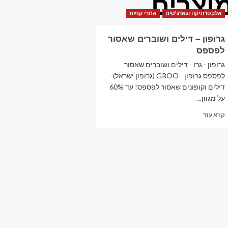
וצרים
אלקטרוניקה וגאדג'טים
אתרי קניות
גרופון – דילים ושוברים שאסור
לפספס‏
גרופון - גרו - דילים ושוברים שאסור
לפספס‏ גרופון - GROO (גרופון ישראל) -
דילים וקופונים שאסור לפספס! עד 60%
על מגוון...
Read
קרא עוד
more
about
גרופון
–
דילים
ושוברים
שאסור
לפספס‏