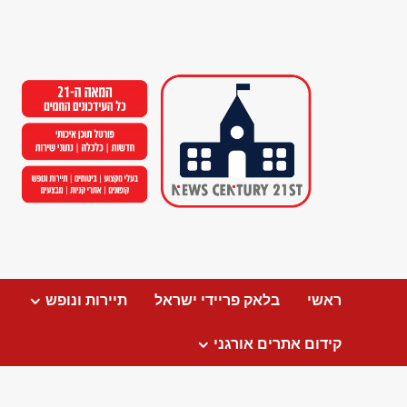
Ski
t
conten
ראשי
בלאק פריידי ישראל
תיירות ונופש
קידום אתרים אורגני