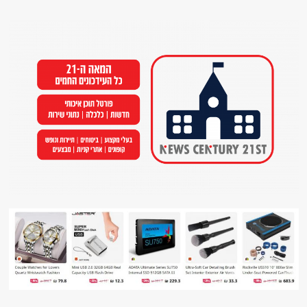
Ski
t
conten