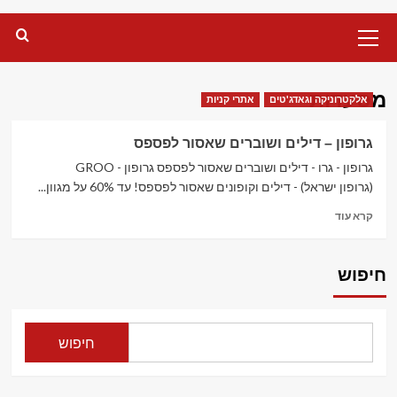
Primary
Menu
מסעדות
אלקטרוניקה וגאדג'טים
אתרי קניות
גרופון – דילים ושוברים שאסור לפספס‏
גרופון - גרו - דילים ושוברים שאסור לפספס‏ גרופון - GROO
(גרופון ישראל) - דילים וקופונים שאסור לפספס! עד 60% על מגוון...
Read
קרא עוד
more
about
גרופון
חיפוש
–
דילים
ושוברים
שאסור
חיפוש
לפספס‏