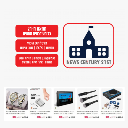
Ski
t
conten