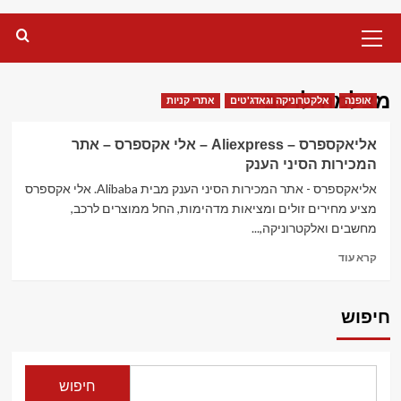
Primary
Menu
מצלמה לרכב
אופנה
אלקטרוניקה וגאדג'טים
אתרי קניות
אליאקספרס – Aliexpress – אלי אקספרס – אתר
המכירות הסיני הענק
אליאקספרס - אתר המכירות הסיני הענק מבית Alibaba. אלי אקספרס
מציע מחירים זולים ומציאות מדהימות, החל ממוצרים לרכב,
מחשבים ואלקטרוניקה,...
Read
קרא עוד
more
about
אליאקספרס
חיפוש
–
Aliexpress
–
אלי
חיפוש
אקספרס