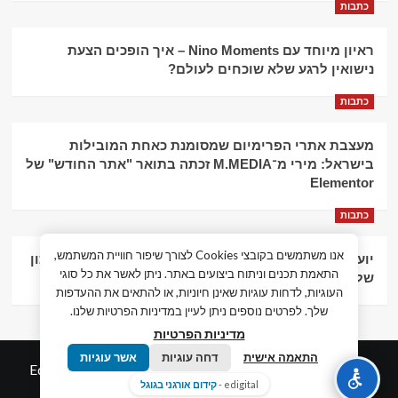
כתבות
ראיון מיוחד עם Nino Moments – איך הופכים הצעת
נישואין לרגע שלא שוכחים לעולם?
כתבות
מעצבת אתרי הפרימיום שמסומנת כאחת המובילות
בישראל: מירי מ־M.MEDIA זכתה בתואר "אתר החודש" של
Elementor
כתבות
אנו משתמשים בקובצי Cookies לצורך שיפור חוויית המשתמש,
יועץ עסקי וליווי פיננסי – הדרך לצמיחה כלכלית וניהול נכון
התאמת תכנים וניתוח ביצועים באתר. ניתן לאשר את כל סוגי
של העסק
העוגיות, לדחות עוגיות שאינן חיוניות, או להתאים את ההעדפות
שלך. לפרטים נוספים ניתן לעיין במדיניות הפרטיות שלנו.
מדיניות הפרטיות
התאמה אישית
דחה עוגיות
אשר עוגיות
© כל הזכויות שמורות חדשות המאה ה-21
|
by
Edigital.co.il
edigital -
קידום אורגני בגוגל
אלימלך דיגיטל.