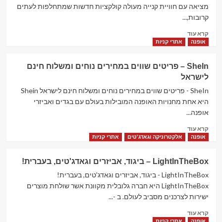
הגדול
מציאה עם חוויית קנייה מעולה קולקציות חדשות שמתחלפות לעתים
בישראל!
קרובות,...
Read
קרא עוד
more
אופנה
אתרי קניות
about
Tidebuy
SheIn – פריטים שווים במחירים נוחים ומשלוח חינם
–
לישראל
חנות
אופנה
SheIn - פריטים שווים במחירים נוחים ומשלוח חינם לישראל Shein
לכל
היא אחת מחנויות האופנה המובילות בעולם עם בגדים ואביזרי
המשפחה
אופנה...
Read
קרא עוד
more
אופנה
אלקטרוניקה וגאדג'טים
אתרי קניות
about
SheIn
LightInTheBox – ביגוד, אביזרים וגאדג'טים, בעברית!
–
פריטים
LightInTheBox - ביגוד, אביזרים וגאדג'טים, בעברית!
שווים
LightInTheBox היא חברה גלובלית מקוונת אשר שולחת מוצרים
במחירים
ישירות לצרכנים מסביב לעולם. ב -...
נוחים
Read
ומשלוח
קרא עוד
more
חינם
אופנה
אתרי קניות