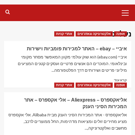
Primary
Menu
נעלי נשים
אופנה
אלקטרוניקה וגאדג'טים
אתרי קניות
איביי – ebay – האתר למכירות פומביות וישירות
איביי (ebay.com) הוא שוק עולמי מקוון המאפשר מסחר מקומי
ובינלאומי. המוכרים הם אנשים פרטיים ועסקים קטנים המציעים
מיליוני פריטים ושירותים דרך הפלטפורמה...
Read
קרא עוד
more
אופנה
אלקטרוניקה וגאדג'טים
אתרי קניות
about
איביי
אליאקספרס – Aliexpress – אלי אקספרס – אתר
–
המכירות הסיני הענק
ebay
–
אליאקספרס - אתר המכירות הסיני הענק מבית Alibaba. אלי אקספרס
האתר
מציע מחירים זולים ומציאות מדהימות, החל ממוצרים לרכב,
למכירות
מחשבים ואלקטרוניקה,...
פומביות וישירות