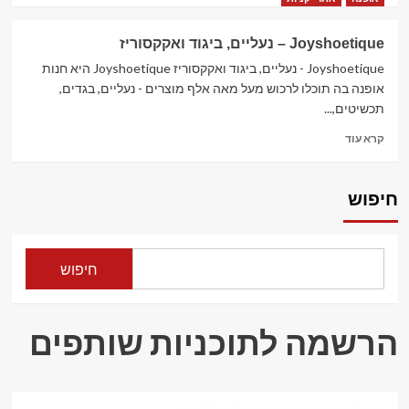
about
לישראל
LightInTheBox
Joyshoetique – נעליים, ביגוד ואקקסוריז
–
ביגוד,
Joyshoetique - נעליים, ביגוד ואקקסוריז Joyshoetique היא חנות
אביזרים
אופנה בה תוכלו לרכוש מעל מאה אלף מוצרים - נעליים, בגדים,
וגאדג'טים,
תכשיטים,...
בעברית!
Read
קרא עוד
more
about
Joyshoetique
חיפוש
–
נעליים,
ביגוד
ואקקסוריז
חיפוש
הרשמה לתוכניות שותפים