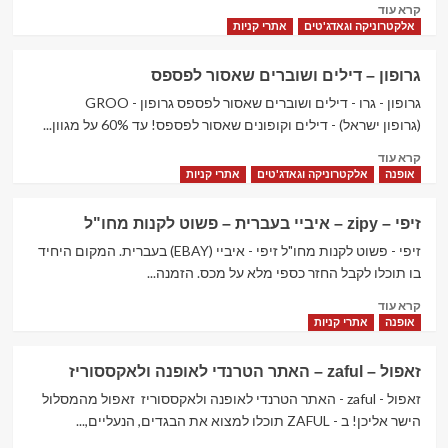
Read
קרא עוד
more
אלקטרוניקה וגאדג'טים
אתרי קניות
about
אליאקספרס
גרופון – דילים ושוברים שאסור לפספס‏
–
Aliexpress
גרופון - גרו - דילים ושוברים שאסור לפספס‏ גרופון - GROO
–
(גרופון ישראל) - דילים וקופונים שאסור לפספס! עד 60% על מגוון...
אלי
Read
קרא עוד
אקספרס
more
אופנה
אלקטרוניקה וגאדג'טים
אתרי קניות
–
about
אתר
גרופון
המכירות
זיפי – zipy – איביי בעברית – פשוט לקנות מחו"ל
–
הסיני
דילים
זיפי - פשוט לקנות מחו"ל זיפי - איביי (EBAY) בעברית. המקום היחיד
הענק
ושוברים
בו תוכלו לקבל החזר כספי מלא על מכס. הזמנה...
שאסור
Read
קרא עוד
לפספס‏
more
אופנה
אתרי קניות
about
זיפי
זאפול – zaful – האתר הטרנדי לאופנה ולאקססוריז
–
zipy
זאפול - zaful - האתר הטרנדי לאופנה ולאקססוריז זאפול מהמסלול
–
הישר אליכן! ב - ZAFUL תוכלו למצוא את הבגדים, הנעליים,...
איביי