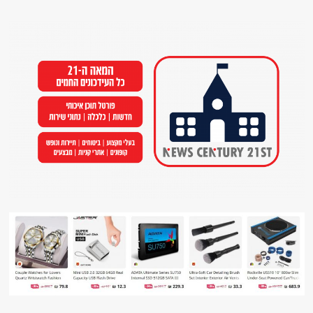
Ski
t
conten