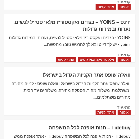
Read
קרא עוד
בעברית
more
אופנה
אתרי קניות
–
about
פשוט
זאפול
לקנות
יוינס – YOINS – בגדים ואקססוריז מלאי סטייל לנשים,
–
מחו"ל
נערות ובמידות גדולות
zaful
–
YOINS - בגדים ואקססוריז מלאי סטייל לנשים, נערות ובמידות גדולות
האתר
yoins - יש לך דייט ובא לך להרגיש טוב? מחפשת...
הטרנדי
Read
לאופנה
קרא עוד
more
ולאקססוריז
אופנה
אלקטרוניקה וגאדג'טים
אתרי קניות
about
יוינס
וואלה שופס אתר הקניות הגדול בישראל!
–
YOINS
וואלה שופס אתר הקניות הגדול בישראל! וואלה שופס - קנייה מהירה
–
ומשתלמת, משלוח מהיר. הספקה מהירה. משלוחים עד הבית.
בגדים
מחירים משתלמים....
ואקססוריז
Read
מלאי
קרא עוד
more
סטייל
אופנה
אתרי קניות
about
לנשים,
וואלה
נערות
Tidebuy – חנות אופנה לכל המשפחה
שופס אתר
ובמידות
הקניות
Tidebuy - חנות אופנה לכל המשפחה Tidebuy - אתר אופנה ממש
גדולות