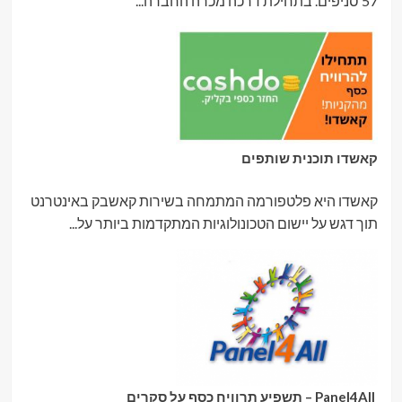
57 סניפים. בתחילת דרכה מכרה החברה...
קאשדו תוכנית שותפים
קאשדו היא פלטפורמה המתמחה בשירות קאשבק באינטרנט
תוך דגש על יישום הטכונולוגיות המתקדמות ביותר על...
Panel4All – תשפיע תרוויח כסף על סקרים