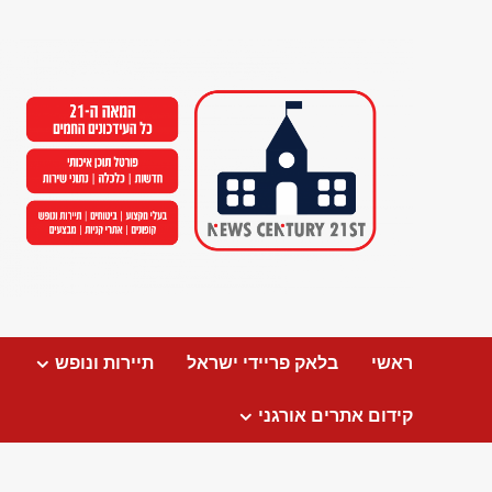
Ski
t
conten
ראשי
בלאק פריידי ישראל
תיירות ונופש
קידום אתרים אורגני