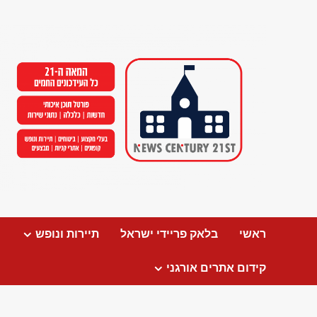
Ski
t
conten
ראשי
בלאק פריידי ישראל
תיירות ונופש
קידום אתרים אורגני