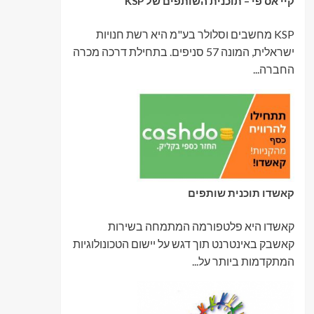
קיי אס פי – תוכנית השותפים של KSP
KSP מחשבים וסלולר בע"מ היא רשת חנויות
ישראלית, המונה 57 סניפים. בתחילת דרכה מכרה
החברה...
קאשדו תוכנית שותפים
קאשדו היא פלטפורמה המתמחה בשירות
קאשבק באינטרנט תוך דגש על יישום הטכונולוגיות
המתקדמות ביותר על...