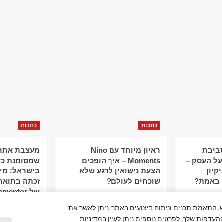
כתבות
כתבות
סביבת
ראיון מיוחד עם Nino
מעצבת אתרי
ל העסק –
Moments – איך הופכים
שמסומנת כא
קיון
הצעת נישואין לרגע שלא
 באמת?
שוכחים לעולם?
זכתה בתואר
של Elementor
פור חוויית המשתמש, התאמת תכנים וניתוח ביצועים באתר. ניתן לאשר את
ההעדפות שלך. לפרטים נוספים ניתן לעיין במדיניות