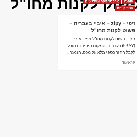
שוק לקנות מחו"ל
אופנה
אלקטרוניקה וגאדג'טים
אתרי קניות
זיפי – zipy – איביי בעברית –
פשוט לקנות מחו"ל
זיפי - פשוט לקנות מחו"ל זיפי - איביי
(EBAY) בעברית. המקום היחיד בו תוכלו
לקבל החזר כספי מלא על מכס. הזמנה...
Read
קרא עוד
more
about
זיפי
–
zipy
–
איביי
בעברית
–
פשוט
לקנות
מחו"ל