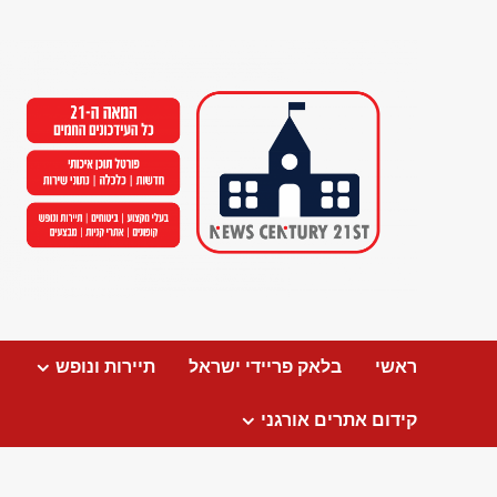
Ski
t
conten
ראשי
בלאק פריידי ישראל
תיירות ונופש
קידום אתרים אורגני