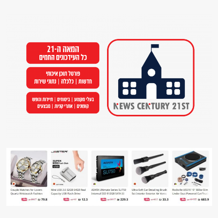
Ski
t
conten