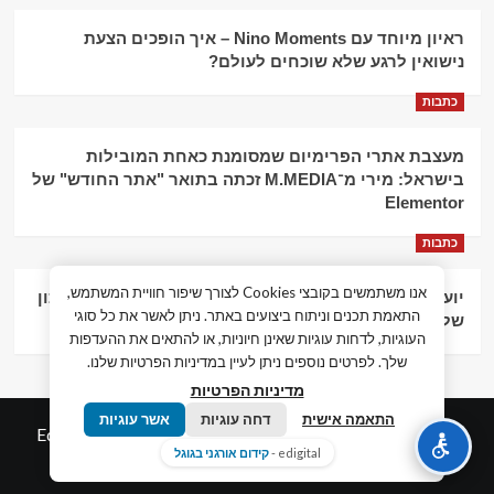
ראיון מיוחד עם Nino Moments – איך הופכים הצעת
נישואין לרגע שלא שוכחים לעולם?
כתבות
מעצבת אתרי הפרימיום שמסומנת כאחת המובילות
בישראל: מירי מ־M.MEDIA זכתה בתואר "אתר החודש" של
Elementor
כתבות
אנו משתמשים בקובצי Cookies לצורך שיפור חוויית המשתמש,
יועץ עסקי וליווי פיננסי – הדרך לצמיחה כלכלית וניהול נכון
התאמת תכנים וניתוח ביצועים באתר. ניתן לאשר את כל סוגי
של העסק
העוגיות, לדחות עוגיות שאינן חיוניות, או להתאים את ההעדפות
שלך. לפרטים נוספים ניתן לעיין במדיניות הפרטיות שלנו.
מדיניות הפרטיות
התאמה אישית
דחה עוגיות
אשר עוגיות
© כל הזכויות שמורות חדשות המאה ה-21
|
by
Edigital.co.il
edigital -
קידום אורגני בגוגל
אלימלך דיגיטל.