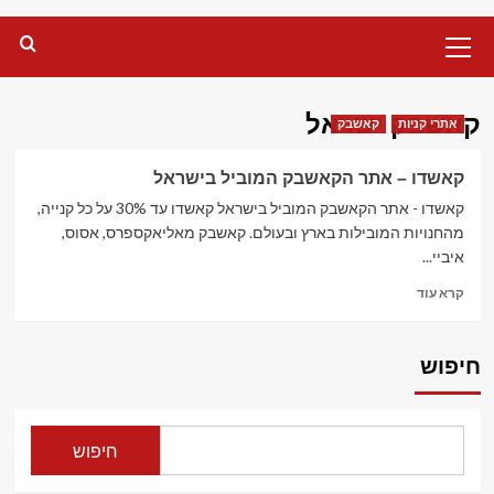
Primary
Menu
קאשבק ישראל
אתרי קניות
קאשבק
קאשדו – אתר הקאשבק המוביל בישראל
קאשדו - אתר הקאשבק המוביל בישראל קאשדו עד 30% על כל קנייה,
מהחנויות המובילות בארץ ובעולם. קאשבק מאליאקספרס, אסוס,
איביי...
Read
קרא עוד
more
about
קאשדו
חיפוש
–
אתר
הקאשבק
המוביל
חיפוש
בישראל