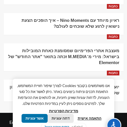
כתבות
ראיון מיוחד עם Nino Moments – איך הופכים הצעת
נישואין לרגע שלא שוכחים לעולם?
כתבות
מעצבת אתרי הפרימיום שמסומנת כאחת המובילות
בישראל: מירי מ־M.MEDIA זכתה בתואר "אתר החודש" של
Elementor
כתבות
אנו משתמשים בקובצי Cookies לצורך שיפור חוויית המשתמש,
יועץ עסקי וליווי פיננסי – הדרך לצמיחה כלכלית וניהול נכון
התאמת תכנים וניתוח ביצועים באתר. ניתן לאשר את כל סוגי
של העסק
העוגיות, לדחות עוגיות שאינן חיוניות, או להתאים את ההעדפות
שלך. לפרטים נוספים ניתן לעיין במדיניות הפרטיות שלנו.
מדיניות הפרטיות
התאמה אישית
דחה עוגיות
אשר עוגיות
© כל הזכויות שמורות חדשות המאה ה-21
|
by
Edigital.co.il
edigital -
קידום אורגני בגוגל