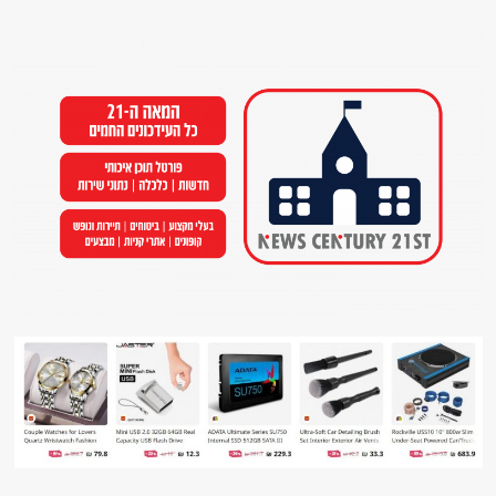
Ski
t
conten