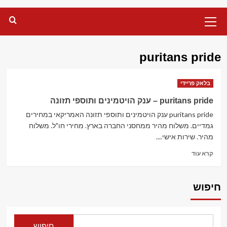
Primary
Menu
puritans pride
בלאק פריידי
puritans pride – ענק הויטמינים ותוספי תזונה
puritans pride ענק הויטמינים ותוספי תזונה האמריקאי במחירים
גמדיים. משלוח מהיר ממחסני החברה בארץ. מחירי חו"ל. משלוח
מהיר. שירות אישי....
Read
קרא עוד
more
about
puritans
חיפוש
pride
–
ענק
הויטמינים
חיפוש