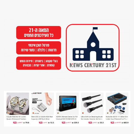
Ski
t
conten