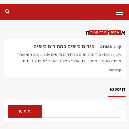
Primary
Menu
אביזרי אופנה
אופנה
אתרי קניות
Dress Lily – בגדים כייפים במחירים כייפים
Dress Lily - בגדים כייפים במחירים כייפים Dress Lily הוא אתר
אופנה מגניב במיוחד, עם אלפי שמלות, אביזרי אופנה, ג'ינסים,...
Read
קרא עוד
more
about
Dress
חיפוש
Lily
–
בגדים
כייפים
חיפוש
במחירים
כייפים