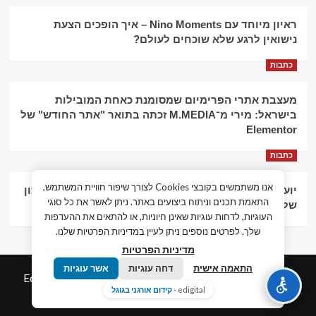
ראיון מיוחד עם Nino Moments – איך הופכים הצעת
נישואין לרגע שלא שוכחים לעולם?
כתבות
מעצבת אתרי הפרימיום שמסומנת כאחת המובילות
בישראל: מירי מ־M.MEDIA זכתה בתואר "אתר החודש" של
Elementor
כתבות
אנו משתמשים בקובצי Cookies לצורך שיפור חוויית המשתמש,
יועץ עסקי וליווי פיננסי – הדרך לצמיחה כלכלית וניהול נכון
התאמת תכנים וניתוח ביצועים באתר. ניתן לאשר את כל סוגי
של העסק
העוגיות, לדחות עוגיות שאינן חיוניות, או להתאים את ההעדפות
שלך. לפרטים נוספים ניתן לעיין במדיניות הפרטיות שלנו.
מדיניות הפרטיות
התאמה אישית
דחה עוגיות
אשר עוגיות
© כל הזכויות שמורות חדשות המאה ה-21
|
by
Edigital.co.il
edigital -
קידום אורגני בגוגל
אלימלך דיגיטל.