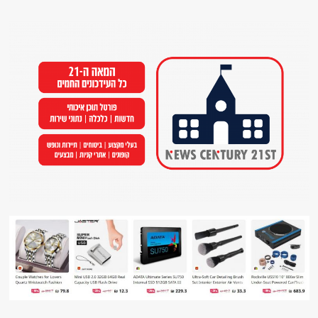
Ski
t
conten