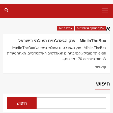
Primary
Menu
אייפד
אלקטרוניקה וגאדג'טים
אתרי קניות
MiniInTheBox – ענק הגאדג'טים העולמי בישראל
MiniInTheBox - ענק הגאדג'טים העולמי בישראל MiniInTheBox
הוא אתר מוביל עולמי בתחום הגאדג'טים האלקטרוניים. האתר משרת
לקוחות ביותר מ-170 מדינות,...
Read
קרא עוד
more
about
MiniInTheBox
חיפוש
–
ענק
הגאדג'טים
העולמי
חיפוש
בישראל