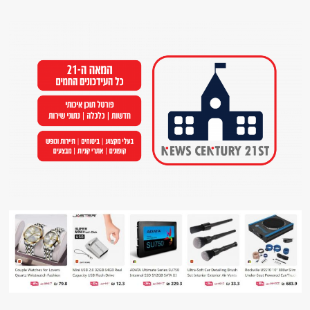
Ski
t
conten