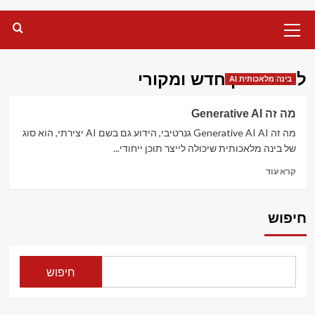
Primary
Menu
ליצור תוכן חדש ומקורי
בינה מלאכותית AI
מה זה Generative AI
מה זה Generative AI AI גנרטיבי, הידוע גם בשם AI יצירתי, הוא סוג
של בינה מלאכותית שיכולה לייצר תוכן ייחודי...
Read
קרא עוד
more
about
מה
חיפוש
זה
Generative
AI
חיפוש