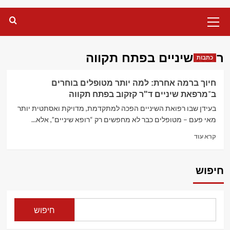
Primary
Menu
רופא שיניים בפתח תקווה
כתבות
חיוך ברמה אחרת: למה יותר מטופלים בוחרים
ב־מרפאת שיניים ד"ר קזקוב בפתח תקווה
בעידן שבו רפואת השיניים הפכה למתקדמת, מדויקת ואסתטית יותר
מאי פעם – מטופלים כבר לא מחפשים רק “רופא שיניים”, אלא...
Read
קרא עוד
more
about
חיוך
חיפוש
ברמה
אחרת:
למה
יותר
חיפוש
מטופלים
בוחרים