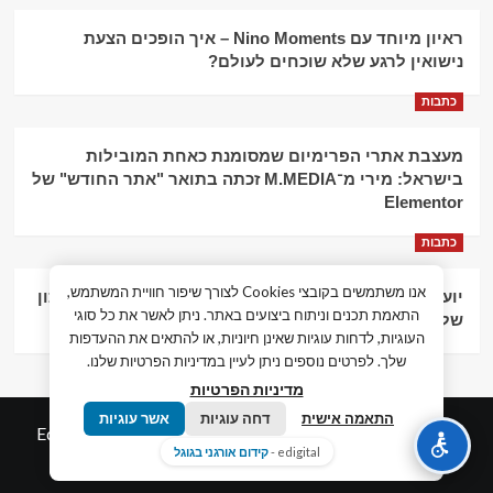
ראיון מיוחד עם Nino Moments – איך הופכים הצעת
נישואין לרגע שלא שוכחים לעולם?
כתבות
מעצבת אתרי הפרימיום שמסומנת כאחת המובילות
בישראל: מירי מ־M.MEDIA זכתה בתואר "אתר החודש" של
Elementor
כתבות
אנו משתמשים בקובצי Cookies לצורך שיפור חוויית המשתמש,
יועץ עסקי וליווי פיננסי – הדרך לצמיחה כלכלית וניהול נכון
התאמת תכנים וניתוח ביצועים באתר. ניתן לאשר את כל סוגי
של העסק
העוגיות, לדחות עוגיות שאינן חיוניות, או להתאים את ההעדפות
שלך. לפרטים נוספים ניתן לעיין במדיניות הפרטיות שלנו.
מדיניות הפרטיות
התאמה אישית
דחה עוגיות
אשר עוגיות
© כל הזכויות שמורות חדשות המאה ה-21
|
by
Edigital.co.il
edigital -
קידום אורגני בגוגל
אלימלך דיגיטל.