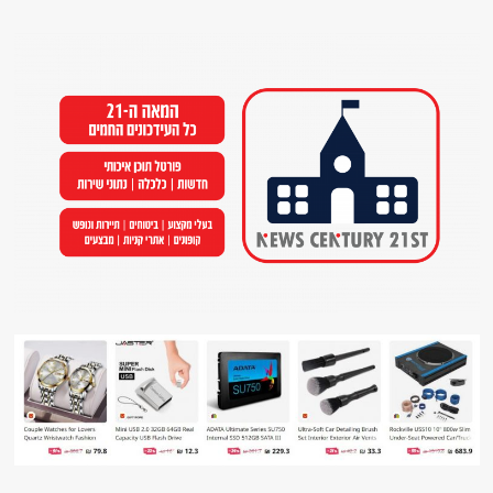
Ski
t
conten