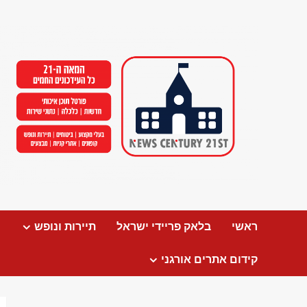
Ski
t
conten
ראשי
בלאק פריידי ישראל
תיירות ונופש
קידום אתרים אורגני