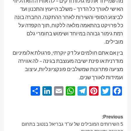
מה שמייחד את פרגולות ודקים – לה אווירה הוא הליווי
האישי לאורך כל הדרך – משלב הייעוץ והתכנון ועד
לביצוע הסופי והשירות לאחר ההתקנה. החברה בונה
כל פרויקט בהתאמה מלאה ללקוח, תוך הקפדה על
רמת גימור גבוהה במיוחד ושימוש בחומרי גלם
מובילים.
בין אם אתם חולמים על דק יוקרתי, פרגולת אלומיניום
מודרנית או פינת ישיבה מעוצבת בגינה – לה אווירה
מציעה פתרונות שמשלבים פונקציונליות, עיצוב
ועמידות לאורך שנים.
Share
LinkedIn
WhatsApp
Email
Telegram
Pinterest
Twitter
Facebook
Post
Previous:
5 השירותים המובילים של עו"ד גבריאל בנטוב בתחום
navigation