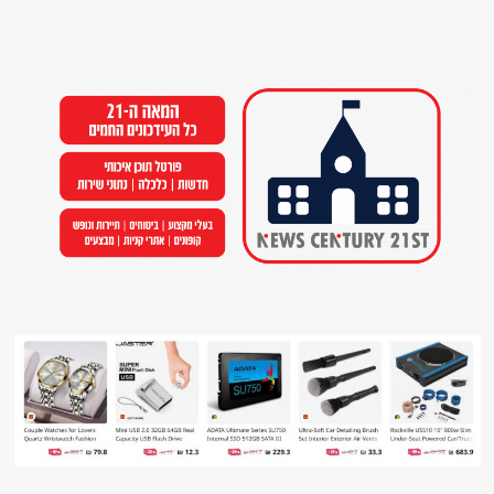
Ski
t
conten