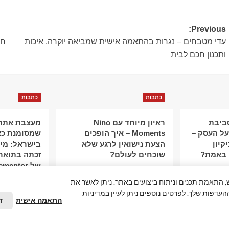
Post
Previous:
עדי מטבחים – נגרות בהתאמה אישית שמביאה יוקרה, איכות
חי
navigation
ותכנון חכם לבית
כתבות
כתבות
סביבת
ראיון מיוחד עם Nino
מעצבת אתרי
ל העסק –
Moments – איך הופכים
שמסומנת כא
קיון
הצעת נישואין לרגע שלא
 באמת?
שוכחים לעולם?
זכתה בתואר
של Elementor
פור חוויית המשתמש, התאמת תכנים וניתוח ביצועים באתר. ניתן לאשר את
ההעדפות שלך. לפרטים נוספים ניתן לעיין במדיניות
התאמה אישית
ד
ל הזכויות שמורות חדשות המאה ה-21
|
by אלימלך דיגיטל.
Edigital.co.il