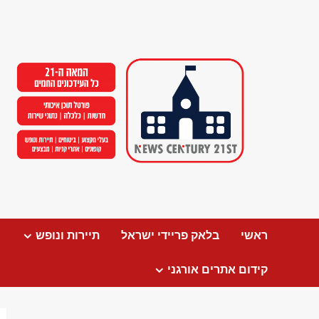
Ski
t
conten
ראשי
בלאק פריידי ישראל
תיירות ונופש
קידום אתרים אורגני