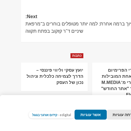
Next:
וך ברמה אחרת: למה יותר מטופלים בוחרים ב־מרפאת
שיניים ד"ר קזקוב בפתח תקווה
כתבות
 הפרימיום
יועץ עסקי וליווי פיננסי –
חת המובילות
הדרך לצמיחה כלכלית וניהול
בישראל: מירי מ־M.MEDIA
נכון של העסק
 "אתר החודש"
חה עוגיות
אשר עוגיות
edigital -
קידום אורגני בגוגל