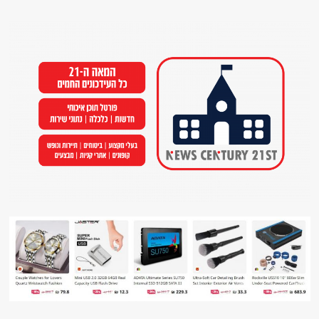
Ski
t
conten