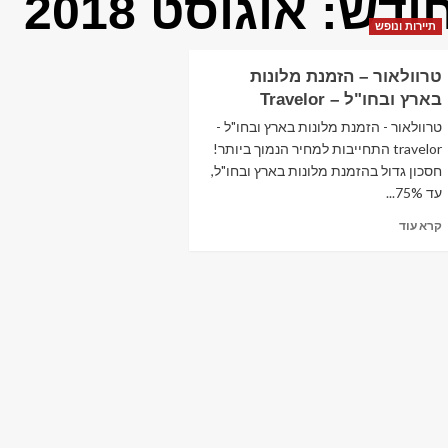
ודש:
אוגוסט 2018
תיירות ונופש
טרוולאור – הזמנת מלונות
בארץ ובחו"ל – Travelor
טרוולאור - הזמנת מלונות בארץ ובחו"ל -
travelor התחייבות למחיר הנמוך ביותר!
חסכון גדול בהזמנת מלונות בארץ ובחו"ל,
עד 75%...
Read
קרא עוד
more
about
טרוולאור
–
הזמנת
מלונות
בארץ
ובחו"ל
–
Travelor