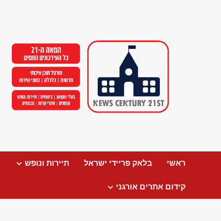
Ski
t
conten
ראשי
בלאק פריידי ישראל
תיירות ונופש
קידום אתרים אורגני