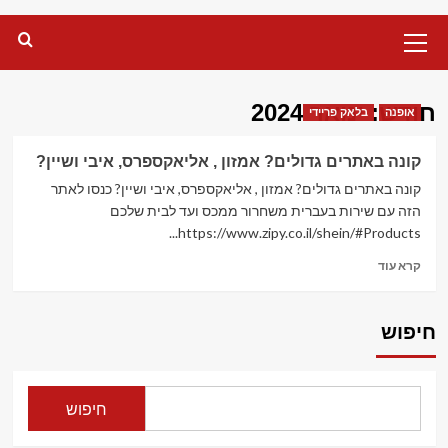
Primary
Menu
חודש:
ינואר 2024
אופנה
בלאק פריידי
קונה באתרים גדולים? אמזון , אליאקספרס, איבי ושיין?
קונה באתרים גדולים? אמזון , אליאקספרס, איבי ושיין? כנסו לאתר
הזה עם שירות בעברית משחרור ממכס ועד לבית שלכם
https://www.zipy.co.il/shein/#Products...
Read
קרא עוד
more
about
קונה
חיפוש
באתרים
גדולים?
אמזון
,
חיפוש
אליאקספרס,
איבי