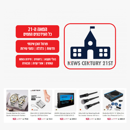
Ski
t
conten