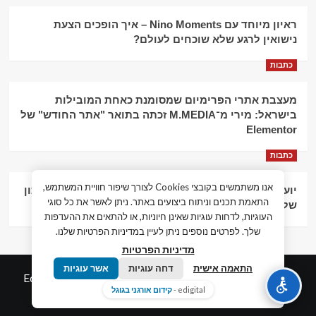
ראיון מיוחד עם Nino Moments – איך הופכים הצעת
נישואין לרגע שלא שוכחים לעולם?
כתבות
מעצבת אתרי הפרימיום שמסומנת כאחת המובילות
בישראל: מירי מ־M.MEDIA זכתה בתואר "אתר החודש" של
Elementor
כתבות
אנו משתמשים בקובצי Cookies לצורך שיפור חוויית המשתמש,
יועץ עסקי וליווי פיננסי – הדרך לצמיחה כלכלית וניהול נכון
התאמת תכנים וניתוח ביצועים באתר. ניתן לאשר את כל סוגי
של העסק
העוגיות, לדחות עוגיות שאינן חיוניות, או להתאים את ההעדפות
שלך. לפרטים נוספים ניתן לעיין במדיניות הפרטיות שלנו.
מדיניות הפרטיות
התאמה אישית
דחה עוגיות
אשר עוגיות
© כל הזכויות שמורות חדשות המאה ה-21
|
by
Edigital.co.il
edigital -
קידום אורגני בגוגל
אלימלך דיגיטל.