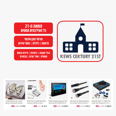
Ski
t
conten