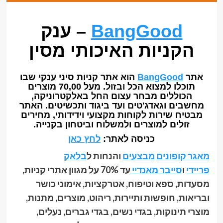
BangGood
– ענק
הקניות האיכותי מסין
אתר
BangGood
הוא אתר קניות סיני ענקי שבו
תוכלו למצוא הכל ובזול. מעל 70,00 מוצרים
הכוללים מבחר עצום החל באלקטרוניקה,
מחשבים וגאדג'טים ועד ביגוד ותכשיטים. האתר
מבטיח שירות לקוחות מקצועי וידידותי, מחירים
זולים למוצרים ולמשלוח וביטחון בקנייה.
כניסה לאתר:
לחץ כאן
מאגר קופונים
מבצעים
והנחות ל
בלאק
פריידי
ו
סייבר מאנדיי
עד 70% על מגוון אתרי קניות,
מסעדות, ספא וטיפוח, אטרקציות, אימוני כושר
ובריאות, חופשות ותיירות, ריהוט, מוצרים, מתנות,
מוצרי תינוקות, בגדי נשים, בגדי גברים, נעלים,