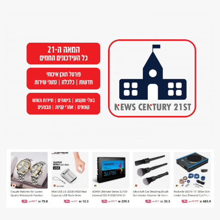
Ski
t
conten