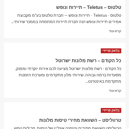
–
טלטוס – Teletus – תיירות ונופש
EasyGo
טלטוס - Teletus - תיירות ונופש — חברת טלטוס בע"מ מקבוצת
–
תיירות
אמירים תיירות ונופש הנה חברת תיירות המתמחה בממכר שירותי...
ונופש
Read
קרא עוד
more
about
טלטוס
בלאק פריידי
–
Teletus
כל הקודם – רשת מלונות ישרוטל
–
כל הקודם - רשת מלונות ישרוטל מציעה לכם אירוח יוקרתי ומפנק,
תיירות
ונופש
מסעדות ברמה גבוהה, שירותי מלון מתקדמים ומערכת הזמנות
מתקדמת באינטרנט...
Read
קרא עוד
more
about
כל
בלאק פריידי
הקודם
–
טרווליסט – השוואת מחירי טיסות מלונות
רשת
טרווליסט השוואת מחירים והזמנה אונליין של טיסות, חבילות נופש
מלונות