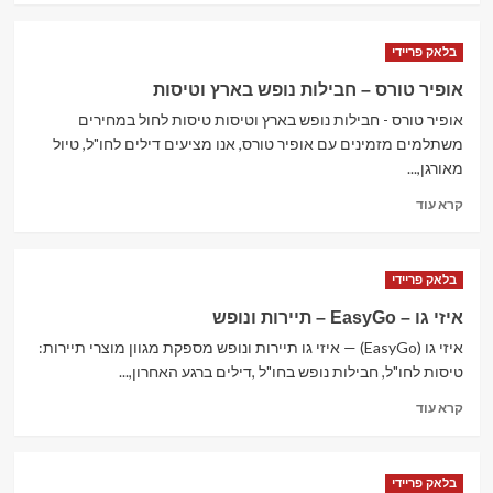
about
puritans
בלאק פריידי
pride
–
אופיר טורס – חבילות נופש בארץ וטיסות
ענק
אופיר טורס - חבילות נופש בארץ וטיסות טיסות לחול במחירים
הויטמינים
ותוספי
משתלמים מזמינים עם אופיר טורס, אנו מציעים דילים לחו"ל, טיול
תזונה
מאורגן,...
Read
קרא עוד
more
about
אופיר
בלאק פריידי
טורס
–
איזי גו – EasyGo – תיירות ונופש
חבילות
איזי גו (EasyGo) — איזי גו תיירות ונופש מספקת מגוון מוצרי תיירות:
נופש
בארץ
טיסות לחו"ל, חבילות נופש בחו"ל ,דילים ברגע האחרון,...
וטיסות
Read
קרא עוד
more
about
איזי
בלאק פריידי
גו