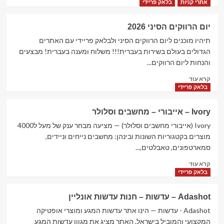
more
ושיין?
אתרי קניות
בלאק פריידי
about
<strong>בלאק
יום הרווקים הסיני 2026
פריידי
הגדול</strong>
תיהיו מוכנים ליום הרווקים הסיני ולבלאק פריידי עם האתרים
הגדולים בעולם בשירות בעברית!!! משלוח ומענה בעברית! מבצעים
והנחות ליום הרווקים...
Read
קרא עוד
more
בלאק פריידי
about
יום
Ivory – אייבורי – מחשבים וסלולר
הרווקים
הסיני
Ivory (אייבורי מחשבים וסלולר) — מציעה מבחר ענק של מעל ל4000
2026
מוצרים בקטגוריות השונות ובינהן: מחשבים נייחים וניידים,
סמארטפונים, טאבלטים,...
Read
קרא עוד
more
בלאק פריידי
about
Ivory
Adashot – עדשות – חנות עדשות אונליין
–
אייבורי
Adashot - עדשות — הינו אתר עדשות המגע ומוצרי אופטיקה
–
המקצועי והמוביל בישראל. האתר מציג את מגוון עדשות המגע