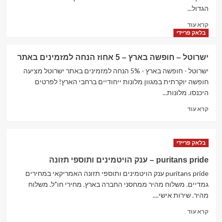
מחשבים
הגדול...
וסלולר
Read
קרא עוד
more
בלאק פריידי
about
Adashot
ישרוטל – חופשה בארץ – 5 אחוז הנחה למזמינים באתר‏
–
עדשות
ישרוטל - חופשה בארץ - 5% הנחה למזמינים באתר‏ ישרוטל מציעה
–
חופשה יוקרתית במגוון מלונות ייחודיים ברחבי הארץ! לפרטים
חנות
היכנסו. מלונות...
עדשות
Read
אונליין
קרא עוד
more
about
ישרוטל
בלאק פריידי
–
חופשה
puritans pride – ענק הויטמינים ותוספי תזונה
בארץ
puritans pride ענק הויטמינים ותוספי תזונה האמריקאי במחירים
–
5
גמדיים. משלוח מהיר ממחסני החברה בארץ. מחירי חו"ל. משלוח
אחוז
מהיר. שירות אישי....
הנחה
Read
למזמינים
קרא עוד
more
באתר‏