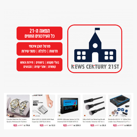
Ski
t
conten