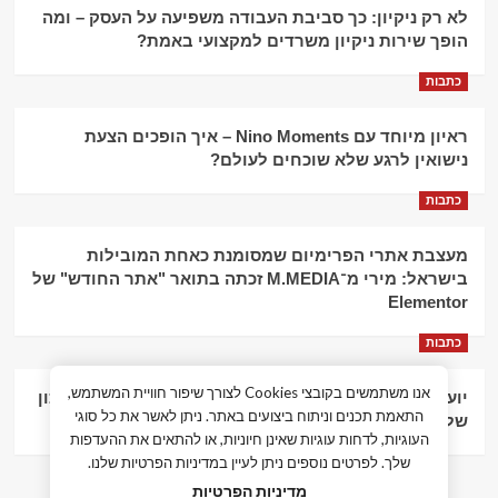
לא רק ניקיון: כך סביבת העבודה משפיעה על העסק – ומה
הופך שירות ניקיון משרדים למקצועי באמת?
כתבות
ראיון מיוחד עם Nino Moments – איך הופכים הצעת
נישואין לרגע שלא שוכחים לעולם?
כתבות
מעצבת אתרי הפרימיום שמסומנת כאחת המובילות
בישראל: מירי מ־M.MEDIA זכתה בתואר "אתר החודש" של
Elementor
כתבות
אנו משתמשים בקובצי Cookies לצורך שיפור חוויית המשתמש,
יועץ עסקי וליווי פיננסי – הדרך לצמיחה כלכלית וניהול נכון
התאמת תכנים וניתוח ביצועים באתר. ניתן לאשר את כל סוגי
של העסק
העוגיות, לדחות עוגיות שאינן חיוניות, או להתאים את ההעדפות
שלך. לפרטים נוספים ניתן לעיין במדיניות הפרטיות שלנו.
מדיניות הפרטיות