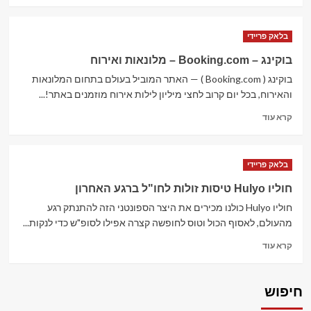
about
ניו
בלאק פריידי
פיט
מדרסים
בוקינג – Booking.com – מלונאות ואירוח
–
בוקינג ( Booking.com ) — האתר המוביל בעולם בתחום המלונאות
New
Feet
והאירוח, בכל יום קרוב לחצי מיליון לילות אירוח מוזמנים באתר!...
Read
קרא עוד
more
about
בוקינג
בלאק פריידי
–
Booking.com
חוליו Hulyo טיסות זולות לחו"ל ברגע האחרון
–
חוליו Hulyo כולנו מכירים את היצר הספונטני הזה להתנתק רגע
מלונאות
ואירוח
מהעולם, לאסוף הכול וטוס לחופשה קצרה אפילו לסופ"ש כדי לנקות...
Read
קרא עוד
more
about
חוליו
חיפוש
Hulyo
טיסות