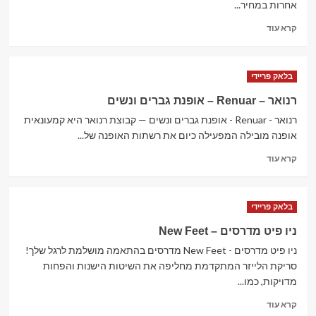
ילדים
אחרות במחיר...
–
Read
תינוקות
קרא עוד
more
וסניקרס
about
לנשים
פאנקו
בלאק פריידי
–
חנות
רנואר – Renuar – אופנת גברים ונשים
אלכוהול
רנואר - Renuar - אופנת גברים ונשים — קבוצת רנואר היא קמעונאית
מקוונת
אופנה מובילה המפעילה כיום את רשתות האופנה של...
Read
קרא עוד
more
about
רנואר
בלאק פריידי
–
Renuar
ניו פיט מדרסים – New Feet
–
ניו פיט מדרסים - New Feet מדרסים בהתאמה מושלמת לרגל שלך!
אופנת
גברים
סריקת הלייזר המתקדמת מחליפה את השיטות הישנות והפחות
ונשים
מדויקות, כמו...
Read
קרא עוד
more