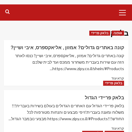
Primary
Menu
בלאק פריידי
אופנה
בלאק פריידי
קונה באתרים גדולים? אמזון , אליאקספרס, איבי ושיין?
קונה באתרים גדולים? אמזון , אליאקספרס, איבי ושיין? כנסו לאתר
הזה עם שירות בעברית משחרור ממכס ועד לבית שלכם
https://www.zipy.co.il/shein/#Products...
Read
קרא עוד
more
בלאק פריידי
about
קונה
בלאק פריידי הגדול
באתרים
גדולים?
בלאק פריידי הגדול עם האתרים הגדולים בעולם בשירות בעברית!!!
אמזון
משלוח ומענה בעברית!זיפי מבצעים והנחות מטורפות לכל
,
החודש!!!https://www.zipy.co.il/#Products מבצעי נובמבר הגדול...
אליאקספרס,
Read
איבי
קרא עוד