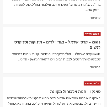
ישרוטל
בחו"ל , מלונות בישראל, השכרת רכב ומלונות בחו"ל. כנס להשוות
והזמן את...
Read
קרא עוד
more
about
טרווליסט
בלאק פריידי
–
השוואת
keds – קדס ישראל – בגדי ילדים – תינוקות וסניקרס
מחירי
לנשים
טיסות
מלונות
keds (קדס ישראל) — נעלי סניקרס אופנתיות, קלות ונוחות במיוחד
שכבשו לאורך השנים לבבות רבים וזכו לתואר הנחשק - פריט...
Read
קרא עוד
more
about
keds
בלאק פריידי
–
קדס
פאנקו – חנות אלכוהול מקוונת
ישראל
פאנקו היא חנות משקאות אלכוהוליים מקוונת לקניית אלכוהול ושתייה
–
בגדי
חריפה בזול. מצאתם את האלכוהול המועדף עליכם בחנויות אלכוהול