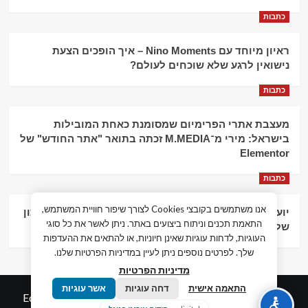
כתבות
ראיון מיוחד עם Nino Moments – איך הופכים הצעת
נישואין לרגע שלא שוכחים לעולם?
כתבות
מעצבת אתרי הפרימיום שמסומנת כאחת המובילות
בישראל: מירי מ־M.MEDIA זכתה בתואר "אתר החודש" של
Elementor
כתבות
אנו משתמשים בקובצי Cookies לצורך שיפור חוויית המשתמש,
יועץ עסקי וליווי פיננסי – הדרך לצמיחה כלכלית וניהול נכון
התאמת תכנים וניתוח ביצועים באתר. ניתן לאשר את כל סוגי
של העסק
העוגיות, לדחות עוגיות שאינן חיוניות, או להתאים את ההעדפות
שלך. לפרטים נוספים ניתן לעיין במדיניות הפרטיות שלנו.
מדיניות הפרטיות
התאמה אישית
דחה עוגיות
אשר עוגיות
© כל הזכויות שמורות חדשות המאה ה-21
|
by
Edigital.co.il