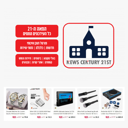
Ski
t
conten