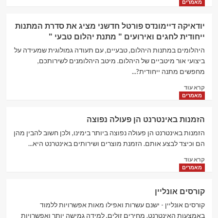
more
ברווחים,
מאמרים
about
שיפור
טאוורצ'ק
כושר
יודאיקה דיימונדס פורטל חדשני מציג את סדרת המתנות
תחרותיות.
ייחודית לחגים ואירועים " מתנת יהלום טבעי "
היהלומים במתנות היהלום, טבעיים, עם תעודה גמולוגית שמעידה על
ביצועי אור מיטביים של היהלום. מיטב היהלומנים לשירותכם,
מחפשים מתנה ייחודית?...
Read
קרא עוד
more
מאמרים
about
יודאיקה
הזמנות באינטרנט הן פעולה נפוצה
דיימונדס
פורטל
הזמנות באינטרנט הן פעולה נפוצה ביותר בימינו, ולכן חשוב להבין מהן
חדשני
הם וכיצד לבצע אותם. הזמנת מוצרים ושירותים באינטרנט היא...
מציג
Read
קרא עוד
את
more
מאמרים
סדרת
about
המתנות
הזמנות
ייחודית
קורסים אונליין
באינטרנט
לחגים
הן
קורסים אונליין - ישנם עשרות ואפילו מאות אפשרויות ללמוד
ואירועים
פעולה
באמצעות האינטרנט. מחירים זולים, למידה גמישה יותר ואפשרויות
"