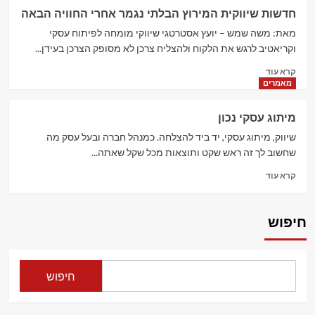
כיצד
חדשות שיווקית המירוץ הבלתי נגמר אחרי החוויה הבאה
לגייס
לקוחות
מאת: משה שמש – יועץ אסטרטגי שיווקי מומחה לפיתוח עסקי
חדשים?
וקריאטיב לרגש את הלקוח ולהצליח צרכן לא מסופק הצרכן בעידן...
Read
קרא עוד
more
מאמרים
about
חדשות
מיתוג עסקי נכון
שיווקית
המירוץ
שיווק, מיתוג עסקי, יד ביד להצלחה. כמנהל חברה ובעל עסק מה
הבלתי
שחשוב לך זה ראש שקט ותוצאות מכל שקל שאתה...
נגמר
Read
קרא עוד
אחרי
more
החוויה
about
הבאה
מיתוג
חיפוש
עסקי
נכון
חיפוש