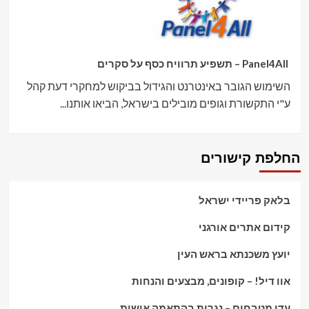
Panel4All – תשפיע תרוויח כסף על סקרים
השימוש הגובר באינטרנט והגידול בביקוש למחקרי דעת קהל
ע"י התקשורת וגופים מובילים בישראל, הביאו אותנו...
החלפת קישורים
בלאק פריידי ישראל
קידום אתרים אורגני
יועץ משכנתא בראש העין
אוו דיל! – קופונים, מבצעים והנחות
עדי מטבחים – נגרות בהתאמה אישית