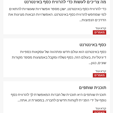
מה צריכים לעשות כדי להרוויח כסף באינטרנט
כסף
בשעות
כדי להרוויח כסף באינטרנט, ישנן מספר אפשרויות שעשויות להתאים
הפנאי
למי שמחפש להרוויח כסף באינטרנט. האפשרויות הבאות מציגות את
הדרכים הנפוצות...
Read
קרא עוד
more
מאמרים
about
מה
כסף באינטרנט
צריכים
לעשות
כסף באינטרנט הוא עולם חדש ומתהווה של עסקאות כספיות
כדי
דיגיטליות. בעולם הזה, כסף נשלח ומקבל באמצעות מספר מקורות
להרוויח
שונים, כגון...
כסף
Read
באינטרנט
קרא עוד
more
מאמרים
about
כסף
תוכנית שותפים
באינטרנט
תוכנית שותפים היא תוכנית של חברות המאפשרת לך להרוויח כסף
נוסף על ידי הפניית לקוחות חדשים לחברה. במסגרת זו, אתה...
Read
קרא עוד
more
מאמרים