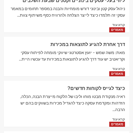
ליווי בעלי עסקים בינוניים וקטנים שבעת השלבים
מייצר
מכירות
ניהול עסק קטן ובינוני דורש מומחיות והבנה במספר תחומים במאמר
לחברות
עסקי זה תלמדו כיצד לייצר הצלחה ולהרוויח כסף משיתוף צוות...
ויצרנים
Read
קרא עוד
בענף
more
מאמרים
הבניה
about
והנדל"ן
ליווי
דרך אחרת להגיע לתוצאות במכירות
בעלי
עסקים
מאת: משה שמש – יועץ אסטרטגי שיווקי מומחה לפיתוח עסקי
בינוניים
וקריאטיב יש עוד דרך להגיע לתוצאות במכירות עד עכשיו היית...
וקטנים
Read
קרא עוד
שבעת
more
מאמרים
השלבים
about
דרך
כיצד לגייס לקוחות חדשים?
אחרת
להגיע
ראיה מנקודת מבטו מוחו וליבו של הלקוח מייצרת הבנה, הכלה,
לתוצאות
הזדהות ומקדמת עסקה כיצד להגדיל מכירות בשווקים בהם יש
במכירות
הרבה...
Read
קרא עוד
more
מאמרים
about