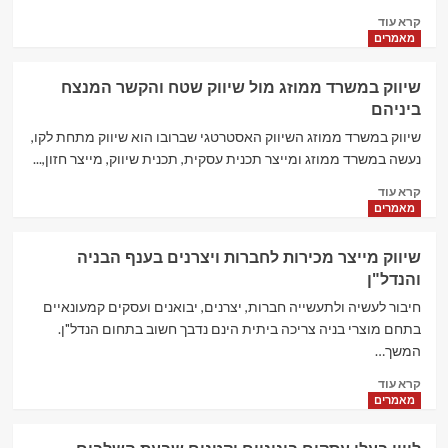
הולוגרמות,
Read
קרא עוד
עידן
more
מאמרים
החוויה
about
הויזואלית
כיצד
האותנטית!
שיווק במשרד ממוזג מול שיווק שטח והקשר המנצח
ניתן
ביניהם
לייצר
לקוח
שיווק במשרד ממוזג השיווק האסטרטגי שברובו הוא שיווק מתחת לקו,
בשל
נעשה במשרד ממוזג ומייצר תכנית עסקית, תכנית שיווק, מייצר חזון,...
לעסקה
Read
?
קרא עוד
more
מאמרים
about
שיווק
שיווק מייצר מכירות לחברות ויצרנים בענף הבניה
במשרד
והנדל"ן
ממוזג
מול
חיבור לעשיה ולתעשייה חברות, יצרנים, יבואנים ועסקים קמעונאיים
שיווק
בתחם מוצרי בניה צריכה ביתית הינם נדבך חשוב בתחום הנדל"ן.
שטח
המשך…
והקשר
המנצח
Read
קרא עוד
ביניהם
more
מאמרים
about
שיווק