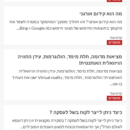
about
תוכנית
מה הוא קידום אורגני
שותפים
מה הוא קידום אורגני? זהו תהליך מסובך המתמקד במטרה לשפר את
מיקומך בתוצאות החיפוש של מנועי חיפוש כמו Google ו-Bing,...
Read
קרא עוד
more
מאמרים
about
מה
מציאות מדומה, תלת מימד, הולוגרמות, עידן החוויה
הוא
הויזואלית האותנטית!
קידום
אורגני
מציאות מדומה, תלת מימד, הולוגרמות, עידן החוויה הויזואלית
האותנטית! הולוגרמות , תלת מימד, Virtual reality ישנו את העתיד
בו אנו...
Read
קרא עוד
more
מאמרים
about
מציאות
כיצד ניתן לייצר לקוח בשל לעסקה ?
מדומה,
תלת
כיצד ניתן לייצר לקוח בשל לעסקה ? בסקירה מקצועית זו ניתן דוגמא
מימד,
לעולם הנדל"ן אך הדוגמאות נכונות למגוון הענפים המובילים...