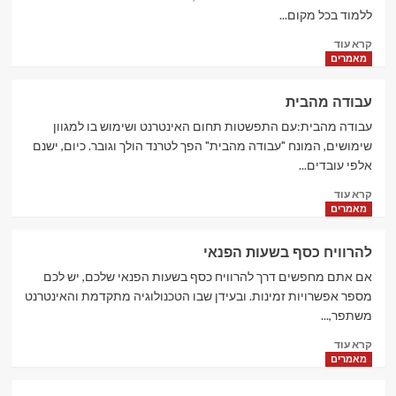
נפוצה
מתנת
ללמוד בכל מקום...
יהלום
Read
קרא עוד
טבעי
more
מאמרים
"
about
קורסים
עבודה מהבית
אונליין
עבודה מהבית:עם התפשטות תחום האינטרנט ושימוש בו למגוון
שימושים, המונח "עבודה מהבית" הפך לטרנד הולך וגובר. כיום, ישנם
אלפי עובדים...
Read
קרא עוד
more
מאמרים
about
עבודה
להרוויח כסף בשעות הפנאי
מהבית
אם אתם מחפשים דרך להרוויח כסף בשעות הפנאי שלכם, יש לכם
מספר אפשרויות זמינות. ובעידן שבו הטכנולוגיה מתקדמת והאינטרנט
משתפר,...
Read
קרא עוד
more
מאמרים
about
להרוויח