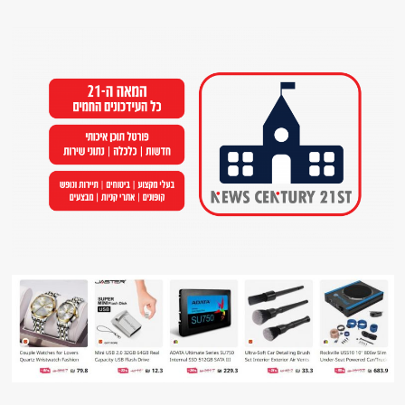
Ski
t
conten