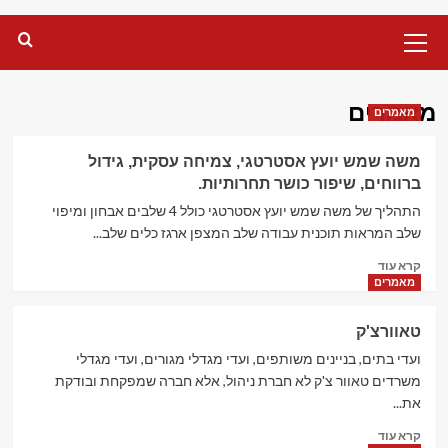
Primary
Menu
מאמרים
מאמרים
משה שמש יועץ אסטרטגי, צמיחה עסקית, גידול
ברווחים, שיפור כושר תחרותיות.
התהליך של משה שמש יועץ אסטרטגי כולל 4 שלבים אבחון ומיפוי
שלב המראות תוכנית עבודה שלב המצפן ארגז כלים שלב...
Read
קרא עוד
more
מאמרים
about
משה
טאוורצ'ק
שמש
יועץ
ועדי בתים, בניינים משותפים, ועדי מגדלי מגורים, ועדי מגדלי
אסטרטגי,
משרדים טאוור צ'ק לא חברת ניהול, אלא חברה שמפקחת ובודקת
צמיחה
את...
עסקית,
Read
גידול
קרא עוד