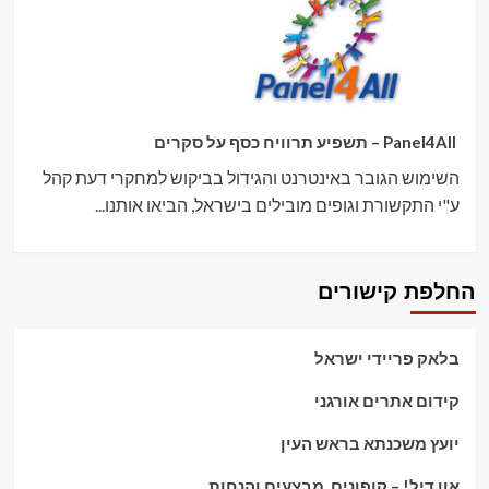
Panel4All – תשפיע תרוויח כסף על סקרים
השימוש הגובר באינטרנט והגידול בביקוש למחקרי דעת קהל
ע"י התקשורת וגופים מובילים בישראל, הביאו אותנו...
החלפת קישורים
בלאק פריידי ישראל
קידום אתרים אורגני
יועץ משכנתא בראש העין
אוו דיל! – קופונים, מבצעים והנחות