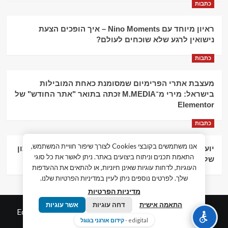
כתבות
ראיון מיוחד עם Nino Moments – איך הופכים הצעת
נישואין לרגע שלא שוכחים לעולם?
כתבות
מעצבת אתרי הפרימיום שמסומנת כאחת המובילות
בישראל: מירי מ־M.MEDIA זכתה בתואר "אתר החודש" של
Elementor
כתבות
אנו משתמשים בקובצי Cookies לצורך שיפור חוויית המשתמש,
יועץ עסקי וליווי פיננסי – הדרך לצמיחה כלכלית וניהול נכון
התאמת תכנים וניתוח ביצועים באתר. ניתן לאשר את כל סוגי
של העסק
העוגיות, לדחות עוגיות שאינן חיוניות, או להתאים את ההעדפות
שלך. לפרטים נוספים ניתן לעיין במדיניות הפרטיות שלנו.
מדיניות הפרטיות
התאמה אישית
דחה עוגיות
אשר עוגיות
© כל הזכויות שמורות חדשות המאה ה-21
|
by
Edigital.co.il
edigital -
קידום אורגני בגוגל
אלימלך דיגיטל.