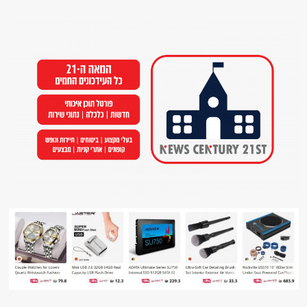
Ski
t
conten