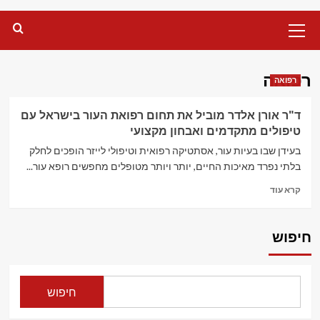
Primary
Menu
רפואה
רפואה
ד"ר אורן אלדר מוביל את תחום רפואת העור בישראל עם
טיפולים מתקדמים ואבחון מקצועי
בעידן שבו בעיות עור, אסתטיקה רפואית וטיפולי לייזר הופכים לחלק
בלתי נפרד מאיכות החיים, יותר ויותר מטופלים מחפשים רופא עור...
Read
קרא עוד
more
about
ד"ר
חיפוש
אורן
אלדר
מוביל
את
חיפוש
תחום
רפואת