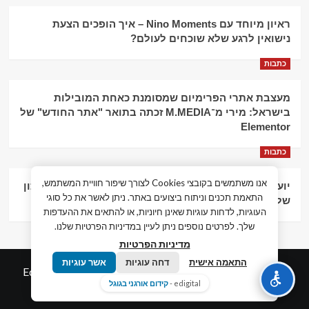
ראיון מיוחד עם Nino Moments – איך הופכים הצעת
נישואין לרגע שלא שוכחים לעולם?
כתבות
מעצבת אתרי הפרימיום שמסומנת כאחת המובילות
בישראל: מירי מ־M.MEDIA זכתה בתואר "אתר החודש" של
Elementor
כתבות
אנו משתמשים בקובצי Cookies לצורך שיפור חוויית המשתמש,
יועץ עסקי וליווי פיננסי – הדרך לצמיחה כלכלית וניהול נכון
התאמת תכנים וניתוח ביצועים באתר. ניתן לאשר את כל סוגי
של העסק
העוגיות, לדחות עוגיות שאינן חיוניות, או להתאים את ההעדפות
שלך. לפרטים נוספים ניתן לעיין במדיניות הפרטיות שלנו.
מדיניות הפרטיות
התאמה אישית
דחה עוגיות
אשר עוגיות
© כל הזכויות שמורות חדשות המאה ה-21
|
by
Edigital.co.il
edigital -
קידום אורגני בגוגל
אלימלך דיגיטל.