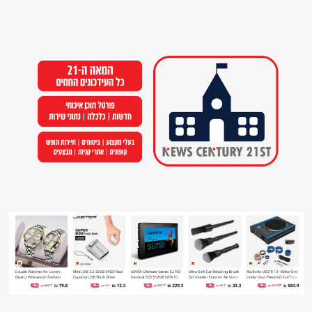
Ski
t
conten