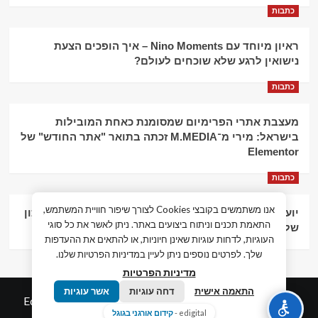
כתבות
ראיון מיוחד עם Nino Moments – איך הופכים הצעת
נישואין לרגע שלא שוכחים לעולם?
כתבות
מעצבת אתרי הפרימיום שמסומנת כאחת המובילות
בישראל: מירי מ־M.MEDIA זכתה בתואר "אתר החודש" של
Elementor
כתבות
אנו משתמשים בקובצי Cookies לצורך שיפור חוויית המשתמש,
יועץ עסקי וליווי פיננסי – הדרך לצמיחה כלכלית וניהול נכון
התאמת תכנים וניתוח ביצועים באתר. ניתן לאשר את כל סוגי
של העסק
העוגיות, לדחות עוגיות שאינן חיוניות, או להתאים את ההעדפות
שלך. לפרטים נוספים ניתן לעיין במדיניות הפרטיות שלנו.
מדיניות הפרטיות
התאמה אישית
דחה עוגיות
אשר עוגיות
© כל הזכויות שמורות חדשות המאה ה-21
|
by
Edigital.co.il
edigital -
קידום אורגני בגוגל