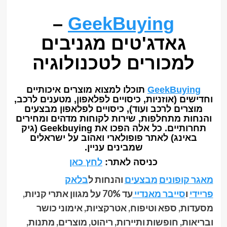
–
GeekBuying
גאדג'טים מגניבים
למכורים לטכנולוגיה
GeekBuying
תוכלו למצוא מוצרים איכותיים
וחדישים (אוזניות, כיסויים לפלאפון, מטענים לרכב,
מוצרים לרכב ועוד), כיסויים לפלאפון מבצעים
והנחות מתחלפות, שירות לקוחות מדהים ומחירים
תחרותיים. כל אלה הפכו את Geekbuying (גיק
באינג) לאתר פופולארי ואהוב על ישראלים
שמבינים עניין.
כניסה לאתר:
לחץ כאן
מאגר קופונים
מבצעים
והנחות ל
בלאק
פריידי
ו
סייבר מאנדיי
עד 70% על מגוון אתרי קניות,
מסעדות, ספא וטיפוח, אטרקציות, אימוני כושר
ובריאות, חופשות ותיירות, ריהוט, מוצרים, מתנות,