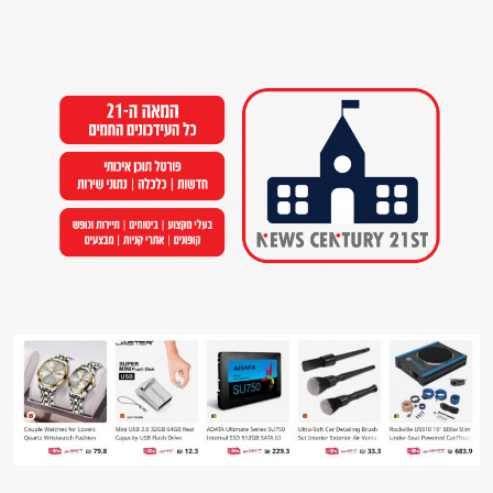
Ski
t
conten