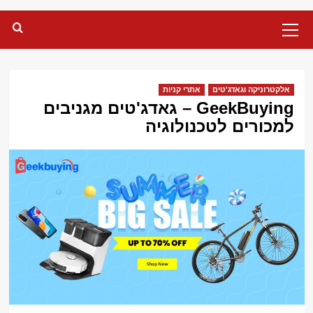
Primary
Menu
אלקטרוניקה וגאדג'טים
אתרי קניות
GeekBuying – גאדג'טים מגניבים
למכורים לטכנולוגיה