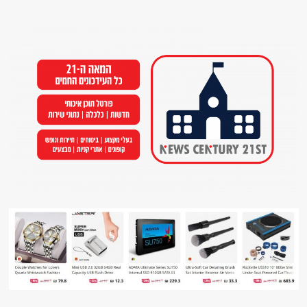
Ski
t
conten