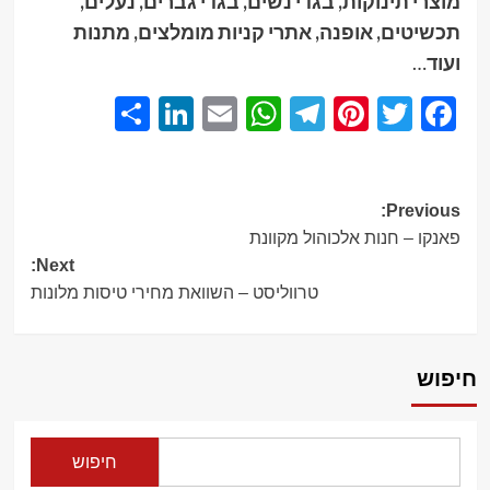
מוצרי תינוקות, בגדי נשים, בגדי גברים, נעלים,
תכשיטים, אופנה, אתרי קניות מומלצים, מתנות
ועוד
…
Share
LinkedIn
WhatsApp
Email
Telegram
Pinterest
Twitter
Facebook
Post
Previous:
פאנקו – חנות אלכוהול מקוונת
navigation
Next:
טרווליסט – השוואת מחירי טיסות מלונות
חיפוש
חיפוש