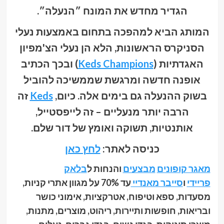
הגדיר מחדש את המונח ״הנעלה״.
המותג הביא למהפכה בתחום באמצעות נעלי
הסניקרס הראשונות, הלא הן נעלי הצ'מפיון
האגדתיות (
Keds Champions
) ובכך הכתיב
אופנה חדשה ומרגשת שממשיכה להוביל
בשוק ההנעלה גם בימים אלה. כיום,
Keds
זה
הרבה יותר מנעליים – זה לייפסטייל,
אותנטיות, תשוקה ואומץ של דור שלם.
כניסה לאתר:
לחץ כאן
מאגר קופונים
מבצעים
והנחות ל
בלאק
פריידי
ו
סייבר מאנדיי
עד 70% על מגוון אתרי קניות,
מסעדות, ספא וטיפוח, אטרקציות, אימוני כושר
ובריאות, חופשות ותיירות, ריהוט, מוצרים, מתנות,