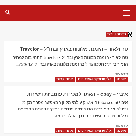
Primary
Menu
אוו דיל
תיירות ונופש
טרוולאור – הזמנת מלונות בארץ ובחו"ל – Travelor
טרוולאור - הזמנת מלונות בארץ ובחו"ל - travelor התחייבות למחיר
הנמוך ביותר! חסכון גדול בהזמנת מלונות בארץ ובחו"ל, עד 75%...
Read
קרא עוד
more
אופנה
אלקטרוניקה וגאדג'טים
אתרי קניות
about
טרוולאור
איביי – ebay – האתר למכירות פומביות וישירות
–
הזמנת
איביי (ebay.com) הוא שוק עולמי מקוון המאפשר מסחר מקומי
מלונות
ובינלאומי. המוכרים הם אנשים פרטיים ועסקים קטנים המציעים
בארץ
מיליוני פריטים ושירותים דרך הפלטפורמה...
ובחו"ל
Read
–
קרא עוד
more
Travelor
אופנה
אלקטרוניקה וגאדג'טים
אתרי קניות