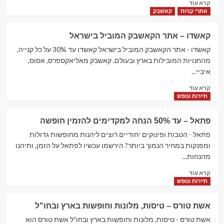
Read
קרא עוד
לפספס‏
more
אתרי קניות
קאשבק
about
זיפי
קאשדו – אתר הקאשבק המוביל בישראל
–
zipy
קאשדו - אתר הקאשבק המוביל בישראל קאשדו עד 30% על כל קנייה,
–
מהחנויות המובילות בארץ ובעולם. קאשבק מאליאקספרס, אסוס,
איביי
איביי...
בעברית
Read
–
קרא עוד
more
פשוט
תיירות ונופש
about
לקנות
קאשדו
מחו"ל
פתאל – עד 50% הנחה למקדימים להזמין חופשה
–
אתר
פתאל - הטבות ופינוקים יחודיים רוצים ליהנות מחופשות גדולות
הקאשבק
ומפנקות במחיר הנמוך ביותר? הירשמו עכשיו לפתאל על הזמן, ותיהנו
המוביל
מהנחות...
בישראל
Read
קרא עוד
more
תיירות ונופש
about
פתאל
אשת טורס – טיסות, מלונות וחופשות בארץ ובחו"ל
–
עד
אשת טורס - טיסות, מלונות וחופשות בארץ ובחו"ל אשת טורס הוא