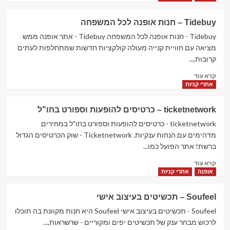
about
TinyDeal
Tidebuy – חנות אופנה לכל המשפחה
–
חנות
Tidebuy - חנות אופנה לכל המשפחה Tidebuy - אתר אופנה ממש
ענק
מציאה עם חוויית קנייה מעולה קולקציות חדשות שמתחלפות לעתים
לאוהבי
קרובות,...
מוצרי
Read
האלקטרוניקה
קרא עוד
more
והגאדג'טים
אתרי קניות
about
Tidebuy
ticketnetwork – כרטיסים להופעות וספורט בחו"ל
–
חנות
ticketnetwork - כרטיסים להופעות וספורט בחו"ל במחירים
אופנה
מדהימים עם הנחות ענקיות. Ticketnetwork - שוק הכרטיסים הגדול
לכל
ברשת! אתר הפועל כמו...
המשפחה
Read
קרא עוד
more
אופנה
אתרי קניות
about
ticketnetwork
Soufeel – תכשיטים בעיצוב אישי
–
כרטיסים
Soufeel - תכשיטים בעיצוב אישי Soufeel היא חנות מקוונת בה תוכלו
להופעות
לרכוש מבחר ענק של תכשיטים יפים ומקוריים - שרשראות,...
וספורט