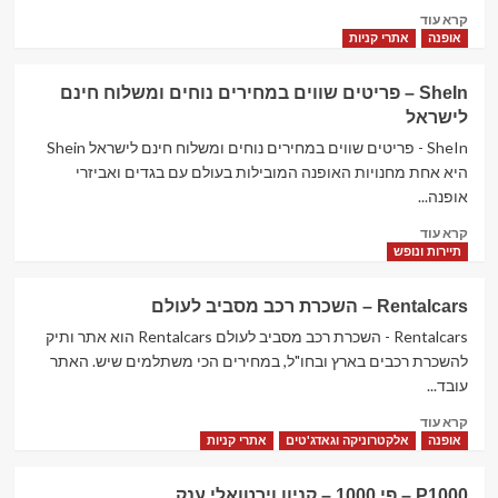
Read
קרא עוד
בחו"ל
more
אופנה
אתרי קניות
about
Soufeel
SheIn – פריטים שווים במחירים נוחים ומשלוח חינם
–
לישראל
תכשיטים
בעיצוב
SheIn - פריטים שווים במחירים נוחים ומשלוח חינם לישראל Shein
אישי
היא אחת מחנויות האופנה המובילות בעולם עם בגדים ואביזרי
אופנה...
Read
קרא עוד
more
תיירות ונופש
about
SheIn
Rentalcars – השכרת רכב מסביב לעולם
–
פריטים
Rentalcars - השכרת רכב מסביב לעולם Rentalcars הוא אתר ותיק
שווים
להשכרת רכבים בארץ ובחו"ל, במחירים הכי משתלמים שיש. האתר
במחירים
עובד...
נוחים
Read
ומשלוח
קרא עוד
more
חינם
אופנה
אלקטרוניקה וגאדג'טים
אתרי קניות
about
לישראל
Rentalcars
P1000 – פי 1000 – קניון וירטואלי ענק