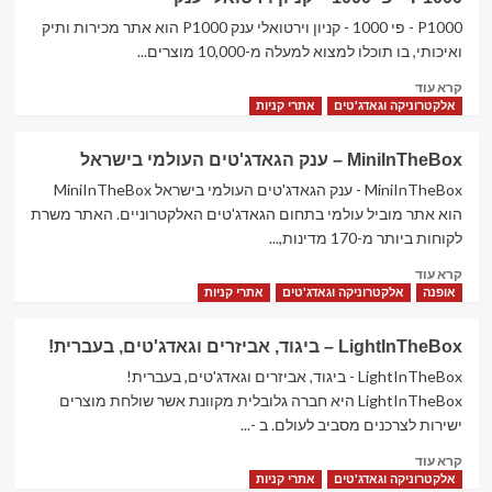
–
השכרת
P1000 - פי 1000 - קניון וירטואלי ענק P1000 הוא אתר מכירות ותיק
רכב
ואיכותי, בו תוכלו למצוא למעלה מ-10,000 מוצרים...
מסביב
Read
קרא עוד
לעולם
more
אלקטרוניקה וגאדג'טים
אתרי קניות
about
P1000
MiniInTheBox – ענק הגאדג'טים העולמי בישראל
–
פי
MiniInTheBox - ענק הגאדג'טים העולמי בישראל MiniInTheBox
1000
הוא אתר מוביל עולמי בתחום הגאדג'טים האלקטרוניים. האתר משרת
–
לקוחות ביותר מ-170 מדינות,...
קניון
Read
וירטואלי
קרא עוד
more
ענק
אופנה
אלקטרוניקה וגאדג'טים
אתרי קניות
about
MiniInTheBox
LightInTheBox – ביגוד, אביזרים וגאדג'טים, בעברית!
–
ענק
LightInTheBox - ביגוד, אביזרים וגאדג'טים, בעברית!
הגאדג'טים
LightInTheBox היא חברה גלובלית מקוונת אשר שולחת מוצרים
העולמי
ישירות לצרכנים מסביב לעולם. ב -...
בישראל
Read
קרא עוד
more
אלקטרוניקה וגאדג'טים
אתרי קניות