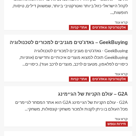
מחירי
לקהל הישראלי כזול ביותר ואטרקטיבי ביותר, שמשווק דילים, טיסות,
מלונות
חופשות,...
וחופשות
Read
קרא עוד
more
אלקטרוניקה וגאדג'טים
אתרי קניות
about
Guliver
GeekBuying – גאדג'טים מגניבים למכורים לטכנולוגיה
–
גוליבר
GeekBuying - גאדג'טים מגניבים למכורים לטכנולוגיה
–
GeekBuying תוכלו למצוא מוצרים איכותיים וחדישים (אוזניות,
ענק
כיסויים לפלאפון, מטענים לרכב, מוצרים לרכב ועוד), כיסויים...
התיירות
Read
באינטרנט
קרא עוד
more
אלקטרוניקה וגאדג'טים
אתרי קניות
about
GeekBuying
G2A – עולם הקניות של הגיימינג
–
גאדג'טים
G2A - עולם הקניות של הגיימינג G2A הוא אתר המסחר לגיימרים
מגניבים
מכל העולם בו ניתן לקנות ולמכור משחקי קונסולות, משחקי...
למכורים
Read
קרא עוד
לטכנולוגיה
more
תיירות ונופש
about
G2A