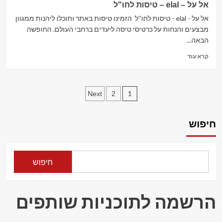
אל על – elal – טיסות לחו"ל
–
עולם
אל על - elal - טיסות לחו''ל הזמינו טיסות באתר ותוכלו ליהנות ממגוון
הקניות
מבצעים והנחות על כרטיסי טיסה ליעדים ברחבי העולם. החופשה
של
הבאה...
הגיימינג
Read
קרא עוד
more
about
אל
Posts
על –
1
Next
2
elal
pagination
–
טיסות
חיפוש
לחו"ל
חיפוש
הרשמה לתוכניות שותפים