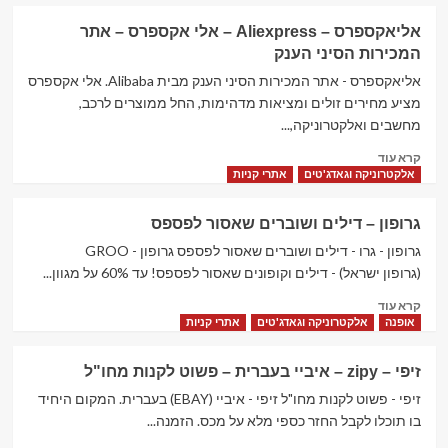
about
איביי
אליאקספרס – Aliexpress – אלי אקספרס – אתר
–
המכירות הסיני הענק
ebay
–
אליאקספרס - אתר המכירות הסיני הענק מבית Alibaba. אלי אקספרס
האתר
מציע מחירים זולים ומציאות מדהימות, החל ממוצרים לרכב,
למכירות
מחשבים ואלקטרוניקה,...
פומביות וישירות
Read
קרא עוד
more
אלקטרוניקה וגאדג'טים
אתרי קניות
about
אליאקספרס
גרופון – דילים ושוברים שאסור לפספס‏
–
Aliexpress
גרופון - גרו - דילים ושוברים שאסור לפספס‏ גרופון - GROO
–
(גרופון ישראל) - דילים וקופונים שאסור לפספס! עד 60% על מגוון...
אלי
Read
קרא עוד
אקספרס
more
אופנה
אלקטרוניקה וגאדג'טים
אתרי קניות
–
about
אתר
גרופון
המכירות
זיפי – zipy – איביי בעברית – פשוט לקנות מחו"ל
–
הסיני
דילים
זיפי - פשוט לקנות מחו"ל זיפי - איביי (EBAY) בעברית. המקום היחיד
הענק
ושוברים
בו תוכלו לקבל החזר כספי מלא על מכס. הזמנה...
שאסור