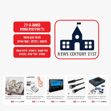
Ski
t
conten