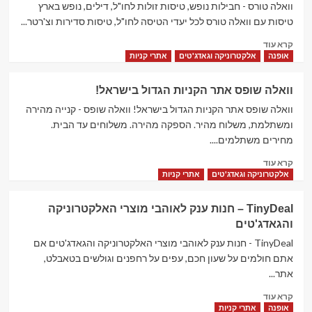
YOINS
וואלה טורס - חבילות נופש, טיסות זולות לחו"ל, דילים, נופש בארץ
–
טיסות עם וואלה טורס לכל יעדי הטיסה לחו"ל, טיסות סדירות וצ'רטר...
בגדים
Read
קרא עוד
ואקססוריז
more
אופנה
אלקטרוניקה וגאדג'טים
אתרי קניות
מלאי
about
סטייל
וואלה
לנשים,
וואלה שופס אתר הקניות הגדול בישראל!
טורס
נערות
–
וואלה שופס אתר הקניות הגדול בישראל! וואלה שופס - קנייה מהירה
ובמידות
חבילות
ומשתלמת, משלוח מהיר. הספקה מהירה. משלוחים עד הבית.
גדולות
נופש,
מחירים משתלמים....
טיסות
Read
זולות
קרא עוד
more
לחו"ל
אלקטרוניקה וגאדג'טים
אתרי קניות
about
וואלה
TinyDeal – חנות ענק לאוהבי מוצרי האלקטרוניקה
שופס אתר
והגאדג'טים
הקניות
הגדול
TinyDeal - חנות ענק לאוהבי מוצרי האלקטרוניקה והגאדג'טים אם
בישראל!
אתם חולמים על שעון חכם, עפים על רחפנים וגולשים בטאבלט,
אתר...
Read
קרא עוד
more
אופנה
אתרי קניות