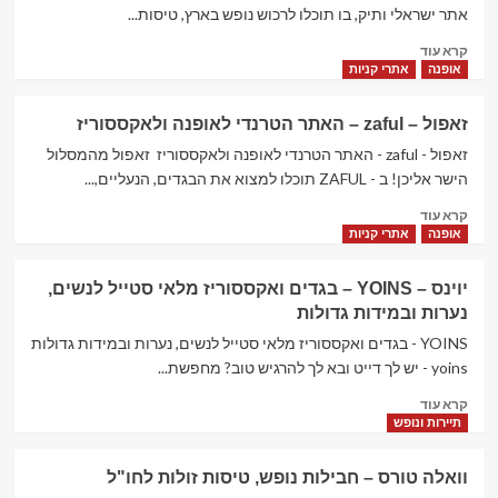
50%
אתר ישראלי ותיק, בו תוכלו לרכוש נופש בארץ, טיסות...
הנחה
Read
קרא עוד
למקדימים
more
אופנה
אתרי קניות
להזמין
about
חופשה
אשת
זאפול – zaful – האתר הטרנדי לאופנה ולאקססוריז
טורס
–
זאפול - zaful - האתר הטרנדי לאופנה ולאקססוריז זאפול מהמסלול
טיסות,
הישר אליכן! ב - ZAFUL תוכלו למצוא את הבגדים, הנעליים,...
מלונות
Read
קרא עוד
וחופשות
more
אופנה
אתרי קניות
בארץ
about
ובחו"ל
זאפול
יוינס – YOINS – בגדים ואקססוריז מלאי סטייל לנשים,
–
נערות ובמידות גדולות
zaful
–
YOINS - בגדים ואקססוריז מלאי סטייל לנשים, נערות ובמידות גדולות
האתר
yoins - יש לך דייט ובא לך להרגיש טוב? מחפשת...
הטרנדי
Read
לאופנה
קרא עוד
more
ולאקססוריז
תיירות ונופש
about
יוינס
וואלה טורס – חבילות נופש, טיסות זולות לחו"ל
–