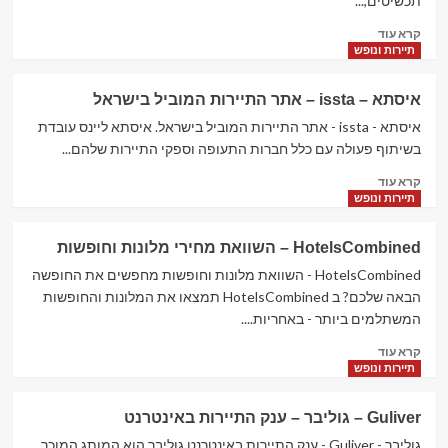
תכשיטים,...
במחירים
Read
הכי
קרא עוד
more
טובים
תיירות ונופש
about
Joyshoetique
איסתא – issta – אתר התיירות המוביל בישראל
–
נעליים,
איסתא - issta - אתר התיירות המוביל בישראל. איסתא ליינס עובדת
ביגוד
בשיתוף פעולה עם כלל חברות התעופה וספקי התיירות שלהם...
ואקקסוריז
Read
קרא עוד
more
תיירות ונופש
about
איסתא
HotelsCombined – השוואת מחירי מלונות וחופשות
–
issta
HotelsCombined - השוואת מלונות וחופשות מחפשים את החופשה
–
הבאה שלכם? ב HotelsCombined תמצאו את המלונות והחופשות
אתר
המשתלמים ביותר - באחריות....
התיירות
Read
המוביל
קרא עוד
more
בישראל
תיירות ונופש
about
HotelsCombined
Guliver – גוליבר – ענק התיירות באינטרנט
–
השוואת
גוליבר - Guliver - ענק התיירות באינטרנט גוליבר הוא המותג המוכר