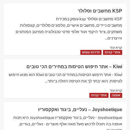
about
LightInTheBox
KSP מחשבים וסלולר
–
ביגוד,
KSP מחשבים וסלולר ksp עוסק במכירת
אביזרים
מחשבים ניידים, מחשבים אישיים, טלפונים סלולרים, קונסולות
וגאדג'טים,
משחקים, ציוד היקפי ועוד אלפי פרטי טכנולוגיה ממיטב המותגים
בעברית!
והיצרנים...
Read
קרא עוד
more
אתרי קניות
תיירות ונופש
about
KSP
Kiwi – אתר חיפוש הטיסות במחירים הכי טובים
מחשבים
וסלולר
Kiwi - אתר חיפוש הטיסות במחירים הכי טובים Kiwi הוא מנוע חיפוש
לטיסות. הוא יבחר לך את הטיסה הזולה ביותר...
Read
קרא עוד
more
אופנה
אתרי קניות
about
Kiwi
Joyshoetique – נעליים, ביגוד ואקקסוריז
–
אתר
Joyshoetique - נעליים, ביגוד ואקקסוריז Joyshoetique היא חנות
חיפוש
אופנה בה תוכלו לרכוש מעל מאה אלף מוצרים - נעליים, בגדים,
הטיסות